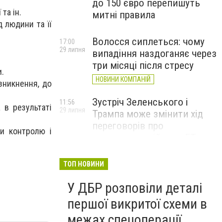
до 150 євро перепишуть
та ін.
митні правила
д людини та її
Волосся сиплеться: чому
17:00
29 липня
випадіння наздоганяє через
три місяці після стресу
.
НОВИНИ КОМПАНІЙ
зникнення, до
Зустріч Зеленського і
11:56
 в результаті
29 липня
Трампа може змінити хід
переговорів про
ми контролю і
завершення війни, – FT
ТОП НОВИНИ
У ДБР розповіли деталі
першої викритої схеми в
межах спецоперації