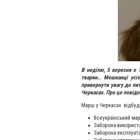
В неділю, 5 вересня о 
тварин.. Мешканці усі
привернути увагу до пи
Черкасах. Про це повідо
Марш у Черкасах відбуде
Всеукраїнський мар
Заборона використа
Заборона експлуата