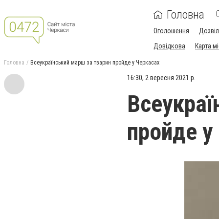
Головна
Оголошення
Дозві
Довідкова
Карта м
Головна
Всеукраїнський марш за тварин пройде у Черкасах
16:30, 2 вересня 2021 р.
Всеукраї
пройде у