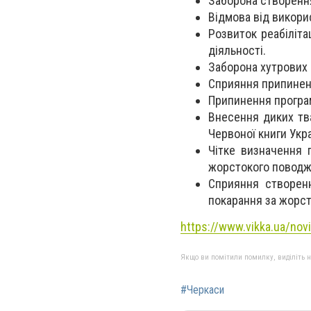
Заборона створення
Відмова від викори
Розвиток реабіліта
діяльності.
Заборона хутрових
Сприяння припиненн
Припинення програм
Внесення диких тв
Червоної книги Укра
Чітке визначення 
жорстокого поводже
Сприяння створенн
покарання за жорс
https://www.vikka.ua/novi
Якщо ви помітили помилку, виділіть нео
#Черкаси