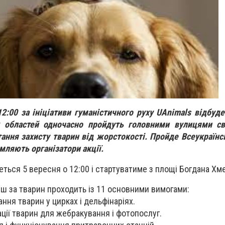
12:00 за ініціативи гуманістичного руху UAnimals відбуд
х областей одночасно пройдуть головними вулицями сво
тання захисту тварин від жорстокості. Пройде Всеукраїнс
мляють організатори акції.
ться 5 вересня о 12:00 і стартуватиме з площі Богдана Хм
ш за тварин проходить із 11 основними вимогами:
ння тварин у цирках і дельфінаріях.
ції тварин для жебракування і фотопослуг.