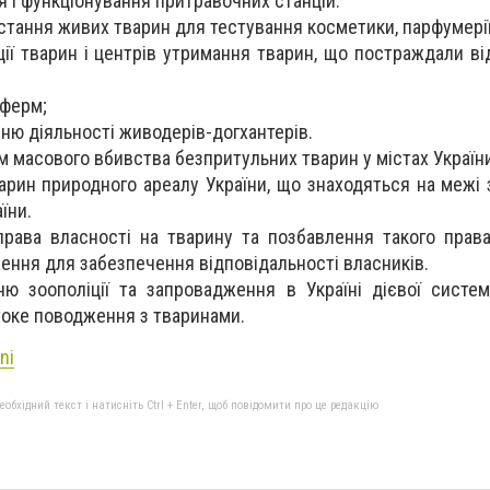
 і функціонування притравочних станцій.
стання живих тварин для тестування косметики, парфумерії 
ції тварин і центрів утримання тварин, що постраждали ві
 ферм;
ю діяльності живодерів-догхантерів.
 масового вбивства безпритульних тварин у містах України
арин природного ареалу України, що знаходяться на межі 
їни.
права власності на тварину та позбавлення такого права
ння для забезпечення відповідальності власників.
ю зоополіції та запровадження в Україні дієвої систе
токе поводження з тваринами.
ni
бхідний текст і натисніть Ctrl + Enter, щоб повідомити про це редакцію