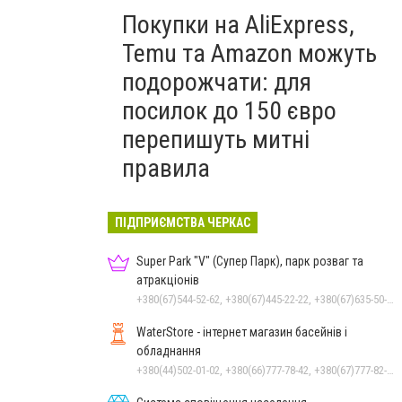
Покупки на AliExpress,
Temu та Amazon можуть
подорожчати: для
посилок до 150 євро
перепишуть митні
правила
ПІДПРИЄМСТВА ЧЕРКАС
Super Park "V" (Супер Парк), парк розваг та
атракціонів
+380(67)544-52-62, +380(67)445-22-22, +380(67)635-50-50
WaterStore - інтернет магазин басейнів і
обладнання
+380(44)502-01-02, +380(66)777-78-42, +380(67)777-82-19, +380(67)890-80-80, +380(73)890-80-80, +380(44)502-01-03