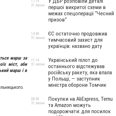
У ДБР розповіли деталі
17:19
31 липня
першої викритої схеми в
межах спецоперації “Чесний
призов”
ЄС остаточно продовжив
14:40
31 липня
тимчасовий захист для
українців: названо дату
еться марш за
Український пілот до
11:14
їх міст, аби
31 липня
останнього відстежував
ький марш і в
російську ракету, яка впала
у Польщі, — заступник
міністра оборони Томчик
ельницького.
Покупки на AliExpress, Temu
08:40
31 липня
та Amazon можуть
подорожчати: для посилок