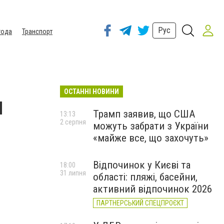
Рус
года
Транспорт
ОСТАННІ НОВИНИ
н
Трамп заявив, що США
13:13
2 серпня
можуть забрати з України
«майже все, що захочуть»
Відпочинок у Києві та
18:00
31 липня
області: пляжі, басейни,
активний відпочинок 2026
ПАРТНЕРСЬКИЙ СПЕЦПРОЄКТ