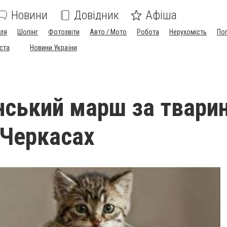
Новини
Довідник
Афіша
лля
Шопінг
Фотозвіти
Авто / Мото
Робота
Нерухомість
По
іста
Новини України
нський марш за твари
 Черкасах