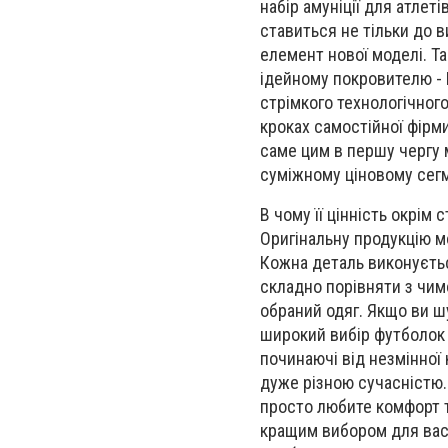
набір амуніції для атлет
ставиться не тільки до 
елемент нової моделі. Т
ідейному покровителю - В
стрімкого технологічног
кроках самостійної фірми
саме цим в першу чергу 
суміжному ціновому сег
В чому її цінність окрім
Оригінальну продукцію м
Кожна деталь виконуєтьс
складно порівняти з чим
обраний одяг. Якщо ви ш
широкий вибір футболок 
починаючі від незмінної
дуже різною сучасністю.
просто любите комфорт т
кращим вибором для вас.