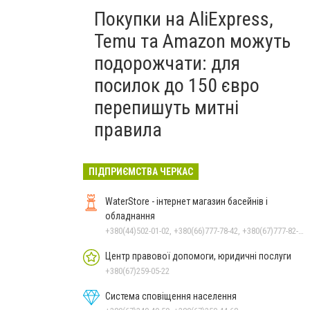
Покупки на AliExpress,
Temu та Amazon можуть
подорожчати: для
посилок до 150 євро
перепишуть митні
правила
ПІДПРИЄМСТВА ЧЕРКАС
WaterStore - інтернет магазин басейнів і
обладнання
+380(44)502-01-02, +380(66)777-78-42, +380(67)777-82-19, +380(67)890-80-80, +380(73)890-80-80, +380(44)502-01-03
Центр правової допомоги, юридичні послуги
+380(67)259-05-22
Система сповіщення населення