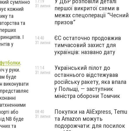
У ДБР розповіли деталі
17:19
 який сумлінно
31 липня
першої викритої схеми в
анує кожний
межах спецоперації “Чесний
ику та
призов”
ваторства та
 перших
ринципів. І
ЄС остаточно продовжив
14:40
31 липня
нтів у
тимчасовий захист для
українців: названо дату
 футболки
.
Український пілот до
11:14
ч у руки.
31 липня
останнього відстежував
вам буде
російську ракету, яка впала
ен виконувати
у Польщі, — заступник
д представляє
міністра оборони Томчик
конанні
 натхненними
Покупки на AliExpress, Temu
орті або
08:40
31 липня
та Amazon можуть
від NB буде
подорожчати: для посилок
чних та