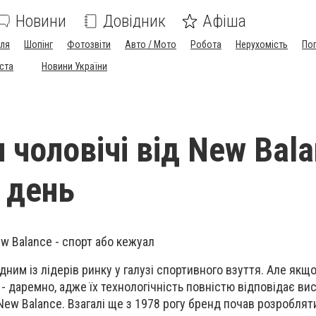
Новини
Довідник
Афіша
лля
Шопінг
Фотозвіти
Авто / Мото
Робота
Нерухомість
По
іста
Новини України
 чоловічі від New Bal
 день
w Balance - спорт або кежуал
ним із лідерів ринку у галузі спортивного взуття. Але якщ
 - даремно, адже їх технологічність повністю відповідає ви
 New Balance. Взагалі ще з 1978 рогу бренд почав розробля