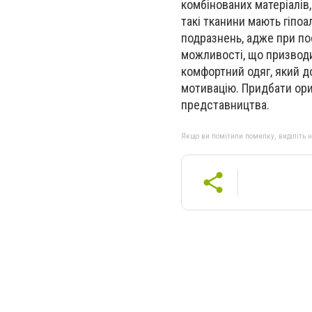
комбінованих матеріалів
такі тканини мають гіпоа
подразнень, адже при по
можливості, що призводи
комфортний одяг, який д
мотивацію. Придбати ори
представництва.
Якщо ви помітили помилку, виділіть нео