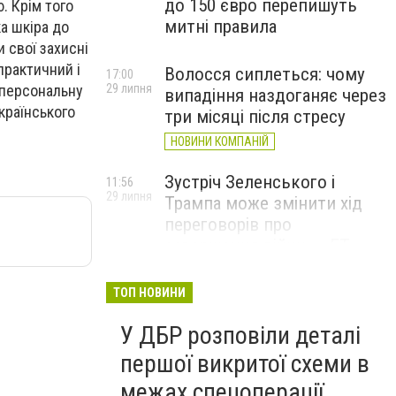
до 150 євро перепишуть
. Крім того
митні правила
ка шкіра до
 свої захисні
практичний і
Волосся сиплеться: чому
17:00
29 липня
 персональну
випадіння наздоганяє через
країнського
три місяці після стресу
НОВИНИ КОМПАНІЙ
Зустріч Зеленського і
11:56
29 липня
Трампа може змінити хід
переговорів про
завершення війни, – FT
ТОП НОВИНИ
У ДБР розповіли деталі
першої викритої схеми в
межах спецоперації