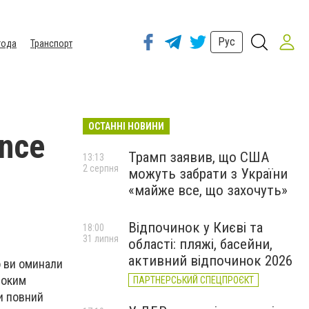
Рус
года
Транспорт
ОСТАННІ НОВИНИ
ance
Трамп заявив, що США
13:13
2 серпня
можуть забрати з України
«майже все, що захочуть»
Відпочинок у Києві та
18:00
31 липня
області: пляжі, басейни,
активний відпочинок 2026
о ви оминали
соким
ПАРТНЕРСЬКИЙ СПЕЦПРОЄКТ
ти повний