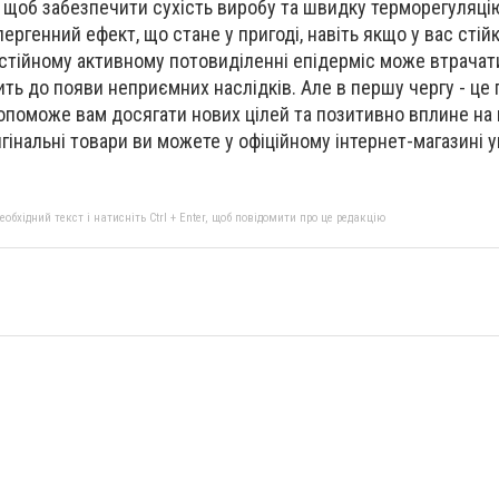
, щоб забезпечити сухість виробу та швидку терморегуляцію
лергенний ефект, що стане у пригоді, навіть якщо у вас стій
стійному активному потовиділенні епідерміс може втрачати
ть до появи неприємних наслідків. Але в першу чергу - це 
опоможе вам досягати нових цілей та позитивно вплине на
гінальні товари ви можете у офіційному інтернет-магазині у
бхідний текст і натисніть Ctrl + Enter, щоб повідомити про це редакцію