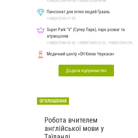
+380(67)340-49-59, +380(67)350-44-68
Пансіонат для літніх людей Грааль
+380(67)255-11-55
Super Park "V" (Супер Парк), парк розваг та
атракціонів
+380(67)544-52-62, +380(67)445-22-22, +380(67)635-50-50
Медичний центр «ОН Клінік Черкаси»
Додати підприємство
ОГОЛОШЕННЯ
Робота вчителем
англійської мови у
Таїланді