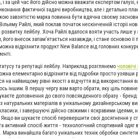
ів, і за цей час його дійсно можна вважати єкспертом галузі,
виконання фактичної задачі виробництва, але і детально пл
акою завзятістю марка повинна бути вдячна своєму засновн
ільяму Райлі, який поклав початок нескінченній історії но
о розвитку лейблу. Хоча Райлі вдалося взяти участь лише у
, його внесок запам'ятається назавжди, і стане основою її п
можна відрізнити продукт New Balance від головних конкуре
менті.
 статусу та репутації лейблу. Наприклад розглянемо
чоловічі
ожна елементарно відрізнити від підробки просто узявши рі
я на найвищому рівні якості а відчуття від використання 
ось іншим. В першу чергу вам варто обрати, яку ціль повин
укаєте доповнення до свого повсякденного образу - брен
з натуральних матеріалів в унікальному дизайнерському ви
 класики, і завершуючі дійсно свіжими і яскравими ідеями,
 Якщо ви шукаєте спосіб перевершити свої досягнення у сп
а активний спосіб життя - технологічний спортивний одяг 
 Марка винайшла багато унікальних технік обробки синтети