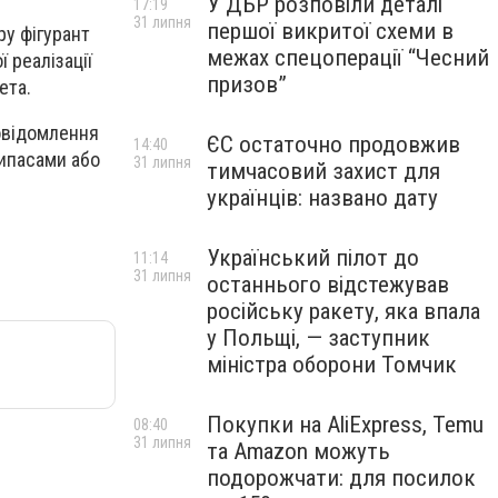
У ДБР розповіли деталі
17:19
31 липня
першої викритої схеми в
ру фігурант
межах спецоперації “Чесний
 реалізації
призов”
ета.
овідомлення
ЄС остаточно продовжив
14:40
рипасами або
31 липня
тимчасовий захист для
українців: названо дату
Український пілот до
11:14
31 липня
останнього відстежував
російську ракету, яка впала
у Польщі, — заступник
міністра оборони Томчик
Покупки на AliExpress, Temu
08:40
31 липня
та Amazon можуть
подорожчати: для посилок