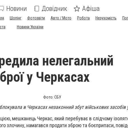
Новини
Довідник
Афіша
лля
Шопінг
Фотозвіти
Авто / Мото
Робота
Нерухомість
По
іста
Новини України
редила нелегальний
брої у Черкасах
Фото: СБУ
блокувала в Черкасах незаконний збут військових засобів
ією, мешканець Черкас, який перебуває в слідчому ізолято
ого злочину, намагався продати зброю та боєприпаси, пові