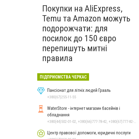
Покупки на AliExpress,
Temu та Amazon можуть
подорожчати: для
посилок до 150 євро
перепишуть митні
правила
ПІДПРИЄМСТВА ЧЕРКАС
Пансіонат для літніх людей Грааль
+380(67)255-11-55
WaterStore - інтернет магазин басейнів і
обладнання
+380(44)502-01-02, +380(66)777-78-42, +380(67)777-82-19, +380(67)890-80-80, +380(73)890-80-80, +380(44)502-01-03
Центр правової допомоги, юридичні послуги