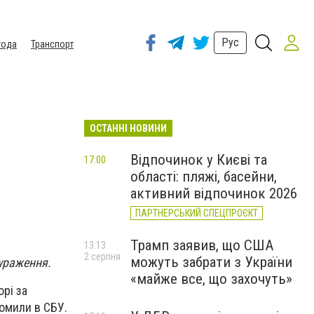
Рус
года
Транспорт
ОСТАННІ НОВИНИ
Відпочинок у Києві та
17:00
області: пляжі, басейни,
активний відпочинок 2026
ПАРТНЕРСЬКИЙ СПЕЦПРОЄКТ
Трамп заявив, що США
13:13
2 серпня
можуть забрати з України
 ураження.
«майже все, що захочуть»
рі за
домили в СБУ.