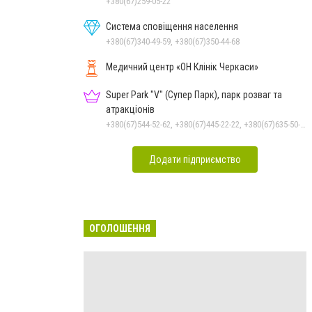
+380(67)259-05-22
Система сповіщення населення
+380(67)340-49-59, +380(67)350-44-68
Медичний центр «ОН Клінік Черкаси»
Super Park "V" (Супер Парк), парк розваг та
атракціонів
+380(67)544-52-62, +380(67)445-22-22, +380(67)635-50-50
Додати підприємство
ОГОЛОШЕННЯ