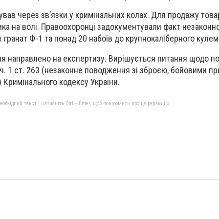
кував через зв’язки у кримінальних колах. Для продажу това
ка на волі. Правоохоронці задокументували факт незаконної
 гранат Ф-1 та понад 20 набоїв до крупнокаліберного кулем
ня направлено на експертизу. Вирішується питання щодо п
 ч. 1 ст. 263 (незаконне поводження зі зброєю, бойовими п
Кримінального кодексу України.
бхідний текст і натисніть Ctrl + Enter, щоб повідомити про це редакцію