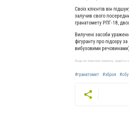
Своїх клієнтів він підшу
залучив свого посередни
гранатомету РПГ-18, двох
Вилучені засоби уражен
фігуранту про підозру за
вибуховими речовинами) 
Якщо ви помітили помилку, виділіть нео
#гранатомет
#зброя
#сбу