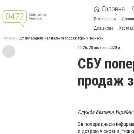
Головна
Оголошення
Дозві
Довідкова
Карта м
Головна
СБУ попередила нелегальний продаж зброї у Черкасах
11:26, 28 лютого 2020 р.
СБУ попе
продаж з
Служба безпеки України 
За попередньою інформац
підозрою у скоєнні тяжк