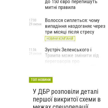
до 150 євро перепишуть
митні правила
Волосся сиплеться: чому
17:00
29 липня
випадіння наздоганяє через
три місяці після стресу
НОВИНИ КОМПАНІЙ
Зустріч Зеленського і
11:56
29 липня
Трампа може змінити хід
переговорів про
завершення війни, – FT
ТОП НОВИНИ
У ДБР розповіли деталі
першої викритої схеми в
межах спецоперації