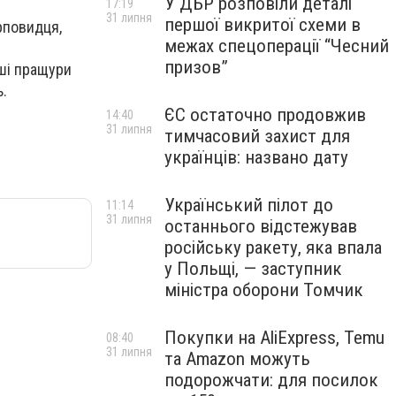
У ДБР розповіли деталі
17:19
31 липня
першої викритої схеми в
рповидця,
межах спецоперації “Чесний
призов”
аші пращури
ь.
ЄС остаточно продовжив
14:40
31 липня
тимчасовий захист для
українців: названо дату
Український пілот до
11:14
31 липня
останнього відстежував
російську ракету, яка впала
у Польщі, — заступник
міністра оборони Томчик
Покупки на AliExpress, Temu
08:40
31 липня
та Amazon можуть
подорожчати: для посилок