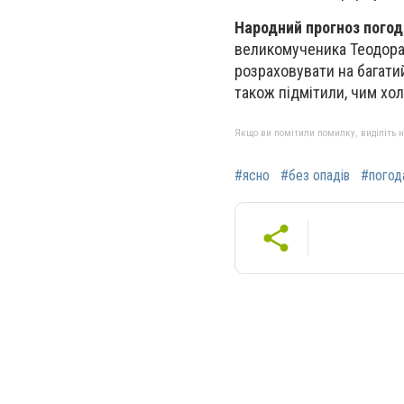
Народний прогноз погод
великомученика Теодора 
розраховувати на багатий
також підмітили, чим хо
Якщо ви помітили помилку, виділіть нео
#ясно
#без опадів
#погод