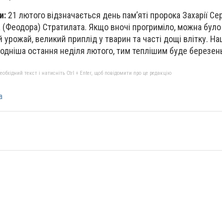
и:
21 лютого відзначається день пам’яті пророка Захарії Се
(Феодора) Стратилата. Якщо вночі прогриміло, можна було
 урожай, великий приплід у тварин та часті дощі влітку. Н
лодніша остання неділя лютого, тим теплішим буде березен
бхідний текст і натисніть Ctrl + Enter, щоб повідомити про це редакцію
а