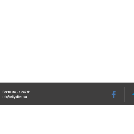
Реклама на сайті:
rek@citysites.ua
Допускається цитування матеріалів без отримання попередньої згоди 0472.ua за умо
гіперпосилання на цитовані статті не нижче другого абзацу в тексті або в якості д
Матеріали з плашками "Новини компаній", "Промо", "Партнерський матеріал", "Партнер