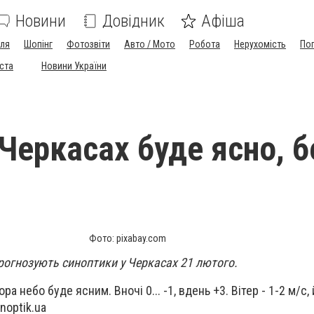
Новини
Довідник
Афіша
лля
Шопінг
Фотозвіти
Авто / Мото
Робота
Нерухомість
По
іста
Новини України
 Черкасах буде ясно, б
Фото: pixabay.com
прогнозують синоптики у Черкасах 21 лютого.
ра небо буде ясним. Вночі 0... -1, вдень +3. Вітер - 1-2 м/с,
noptik.ua