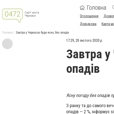
Головна
Оголошення
Дозві
Довідкова
Карта м
Головна
Завтра у Черкасах буде ясно, без опадів
17:29, 20 лютого 2020 р.
Завтра у
опадів
Ясну погоду без опадів 
З ранку та до самого вечо
опадів — 2 %, інформує si