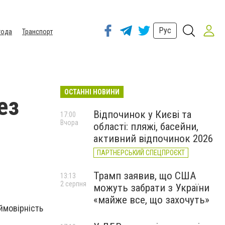
Рус
года
Транспорт
ОСТАННІ НОВИНИ
ез
Відпочинок у Києві та
17:00
Вчора
області: пляжі, басейни,
активний відпочинок 2026
ПАРТНЕРСЬКИЙ СПЕЦПРОЄКТ
Трамп заявив, що США
13:13
2 серпня
можуть забрати з України
«майже все, що захочуть»
 ймовірність