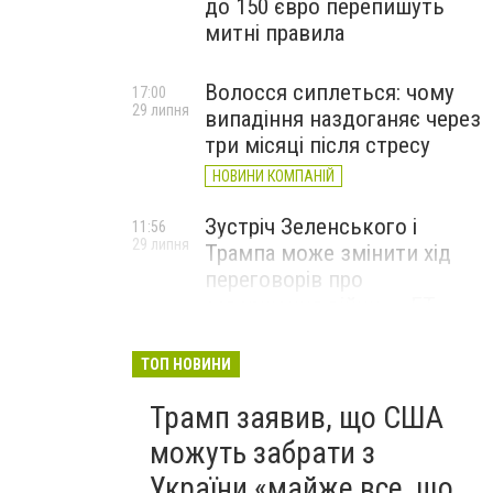
до 150 євро перепишуть
митні правила
Волосся сиплеться: чому
17:00
29 липня
випадіння наздоганяє через
три місяці після стресу
НОВИНИ КОМПАНІЙ
Зустріч Зеленського і
11:56
29 липня
Трампа може змінити хід
переговорів про
завершення війни, – FT
ТОП НОВИНИ
Трамп заявив, що США
можуть забрати з
України «майже все, що