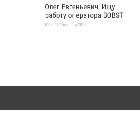
Олег Евгеньевич, Ищу
работу оператора BOBST
02:20, 17 березня 2022 р.
я інтернет-видань обов'язкове розміщення прямого, відкритого для пошукових систем
лама" публікуються на правах реклами.