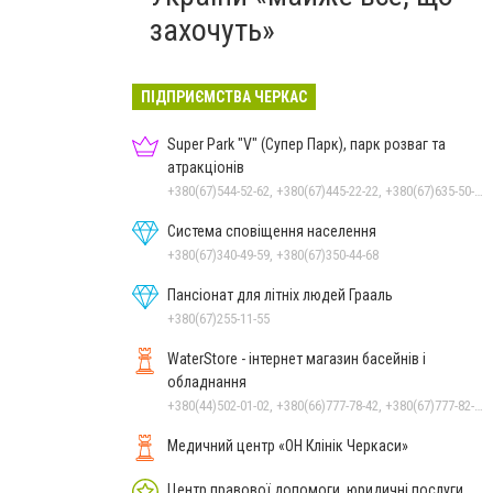
захочуть»
ПІДПРИЄМСТВА ЧЕРКАС
Super Park "V" (Супер Парк), парк розваг та
атракціонів
+380(67)544-52-62, +380(67)445-22-22, +380(67)635-50-50
Система сповіщення населення
+380(67)340-49-59, +380(67)350-44-68
Пансіонат для літніх людей Грааль
+380(67)255-11-55
WaterStore - інтернет магазин басейнів і
обладнання
+380(44)502-01-02, +380(66)777-78-42, +380(67)777-82-19, +380(67)890-80-80, +380(73)890-80-80, +380(44)502-01-03
Медичний центр «ОН Клінік Черкаси»
Центр правової допомоги, юридичні послуги