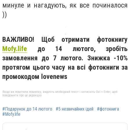
минуле и нагадують, як все починалося
))
ВАЖЛИВО! Щоб отримати фотокнигу
Mofy.life
до 14 лютого, зробіть
замовлення до 7 лютого. Знижка -10%
протягом цього часу на всі фотокниги за
промокодом lovenews
Якщо ви помітили помилку, виділіть необхідний текст і натисніть Ctrl + Enter, щоб
повідомити про це редакцію
#Подарунок до 14 лютого
#5 незвичайних ідей
#фотокнига
#Mofy.life