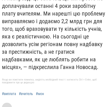
доплачували останні 4 роки заробітну
плату вчителям. Ми нарешті цю проблему
виправляємо і додаємо 2,2 млрд грн для
того, щоб враховувати ту кількість учнів,
яка є реалістичною. На сьогодні це
дозволить усім регіонам повну надбавку
за престижність, а не гратися
надбавками, як це люблять робити на
місцях», — підкреслила Ганна Новосад.
Якщо ви помітили помилку, виділіть необхідний текст і натисніть Ctrl + Enter, щоб
повідомити про це редакцію
#виплата
#вчитель
#мон