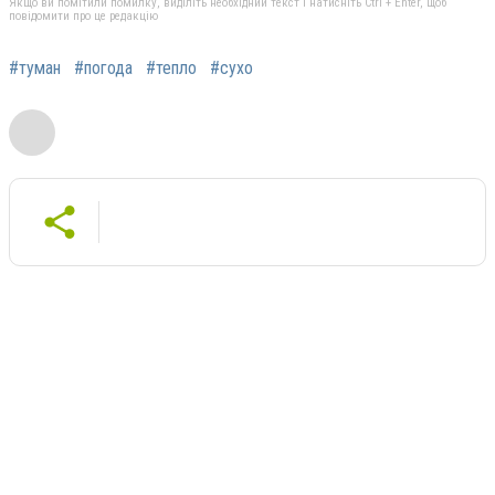
Якщо ви помітили помилку, виділіть необхідний текст і натисніть Ctrl + Enter, щоб
повідомити про це редакцію
#туман
#погода
#тепло
#сухо