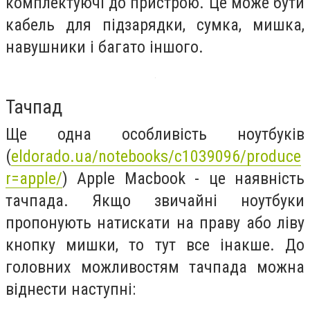
комплектуюч
i
до пристрою. Це може бути
кабель для підзарядки, сумка, мишка,
навушники і багато іншого.
Тачпад
Ще одна особливість ноутбуків
(
eldorado.ua/notebooks/c1039096/produce
r=apple/
) Apple Macbook - це наявність
тачпада.
Якщо звичайні ноутбуки
пропонують натискати на праву або ліву
кнопку мишки, то тут все інакше.
До
головних можливостям тачпада можна
віднести наступні: