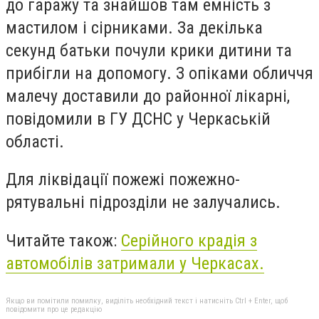
до гаражу та знайшов там емність з
мастилом і сірниками. За декілька
секунд батьки почули крики дитини та
прибігли на допомогу. З опіками обличчя
малечу доставили до районної лікарні,
повідомили в ГУ ДСНС у Черкаській
області.
Для ліквідації пожежі пожежно-
рятувальні підрозділи не залучались.
Читайте також:
Серійного крадія з
автомобілів затримали у Черкасах.
Якщо ви помітили помилку, виділіть необхідний текст і натисніть Ctrl + Enter, щоб
повідомити про це редакцію