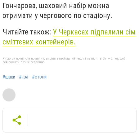
Гончарова, шаховий набір можна
отримати у чергового по стадіону.
Читайте також:
У Черкасах підпалили сім
сміттєвих контейнерів.
Якщо ви помітили помилку, виділіть необхідний текст і натисніть Ctrl + Enter, щоб
повідомити про це редакцію
#шахи
#гра
#столи