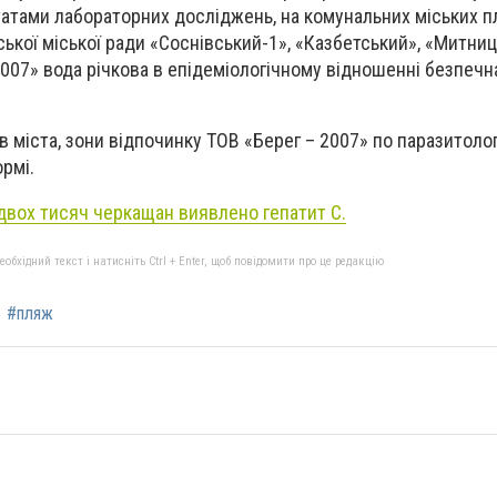
татами лабораторних досліджень, на комунальних міських 
ької міської ради «Соснівський-1», «Казбетський», «Митниц
007» вода річкова в епідеміологічному відношенні безпечн
в міста, зони відпочинку ТОВ «Берег – 2007» по паразитоло
рмі.
двох тисяч черкащан виявлено гепатит С.
бхідний текст і натисніть Ctrl + Enter, щоб повідомити про це редакцію
#пляж