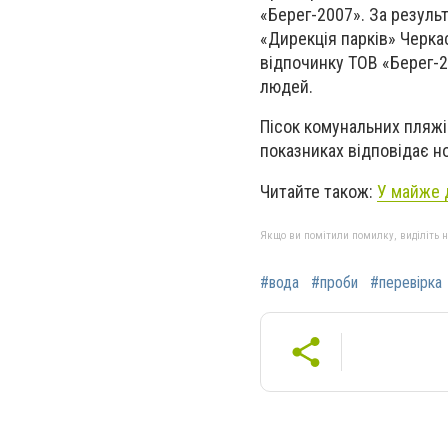
«Берег-2007». За резуль
«Дирекція парків» Черкас
відпочинку ТОВ «Берег-2
людей.
Пісок комунальних пляжі
показниках відповідає но
Читайте також:
У майже 
Якщо ви помітили помилку, виділіть нео
#вода
#проби
#перевірка