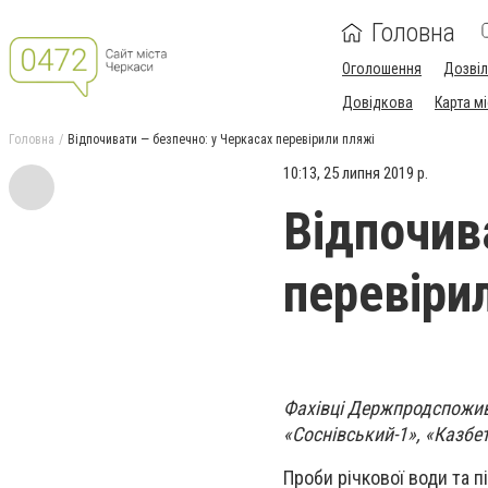
Головна
Оголошення
Дозві
Довідкова
Карта м
Головна
Відпочивати — безпечно: у Черкасах перевірили пляжі
10:13, 25 липня 2019 р.
Відпочив
перевіри
Фахівці Держпродспожив
«Соснівський-1», «Казбе
Проби річкової води та п