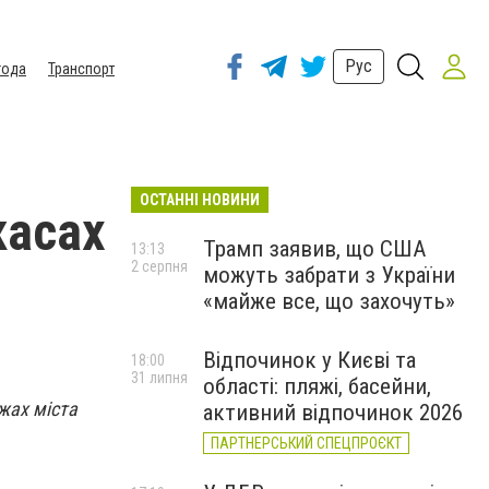
Рус
года
Транспорт
ОСТАННІ НОВИНИ
касах
Трамп заявив, що США
13:13
2 серпня
можуть забрати з України
«майже все, що захочуть»
Відпочинок у Києві та
18:00
31 липня
області: пляжі, басейни,
жах міста
активний відпочинок 2026
ПАРТНЕРСЬКИЙ СПЕЦПРОЄКТ