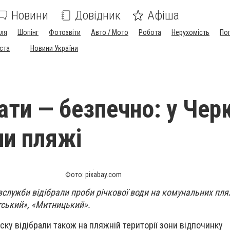
Новини
Довідник
Афіша
лля
Шопінг
Фотозвіти
Авто / Мото
Робота
Нерухомість
По
іста
Новини України
ати — безпечно: у Чер
ли пляжі
Фото: pixabay.com
служби відібрали проби річкової води на комунальних пля
тський», «Митницький».
іску відібрали також на пляжній території зони відпочинку