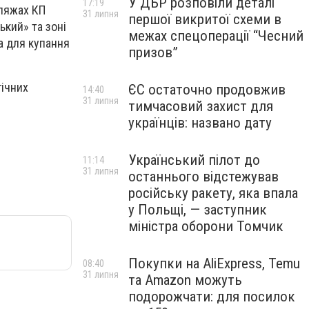
У ДБР розповіли деталі
17:19
пляжах КП
31 липня
першої викритої схеми в
ький» та зоні
межах спецоперації “Чесний
а для купання
призов”
гічних
ЄС остаточно продовжив
14:40
31 липня
тимчасовий захист для
українців: названо дату
Український пілот до
11:14
31 липня
останнього відстежував
російську ракету, яка впала
у Польщі, — заступник
міністра оборони Томчик
Покупки на AliExpress, Temu
08:40
31 липня
та Amazon можуть
подорожчати: для посилок