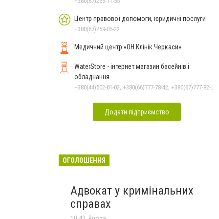
+380(67)255-11-55
Центр правової допомоги, юридичні послуги
+380(67)259-05-22
Медичний центр «ОН Клінік Черкаси»
WaterStore - інтернет магазин басейнів і
обладнання
+380(44)502-01-02, +380(66)777-78-42, +380(67)777-82-19, +380(67)890-80-80, +380(73)890-80-80, +380(44)502-01-03
Додати підприємство
ОГОЛОШЕННЯ
Адвокат у кримінальних
справах
10:42, Вчора