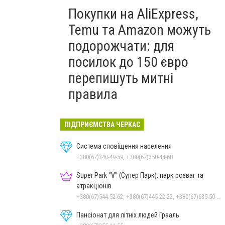
Покупки на AliExpress,
Temu та Amazon можуть
подорожчати: для
посилок до 150 євро
перепишуть митні
правила
ПІДПРИЄМСТВА ЧЕРКАС
Система сповіщення населення
+380(67)340-49-59, +380(67)350-44-68
Super Park "V" (Супер Парк), парк розваг та
атракціонів
+380(67)544-52-62, +380(67)445-22-22, +380(67)635-50-50
Пансіонат для літніх людей Грааль