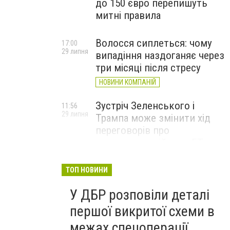
до 150 євро перепишуть
митні правила
Волосся сиплеться: чому
17:00
29 липня
випадіння наздоганяє через
три місяці після стресу
НОВИНИ КОМПАНІЙ
Зустріч Зеленського і
11:56
29 липня
Трампа може змінити хід
переговорів про
завершення війни, – FT
ТОП НОВИНИ
У ДБР розповіли деталі
першої викритої схеми в
межах спецоперації