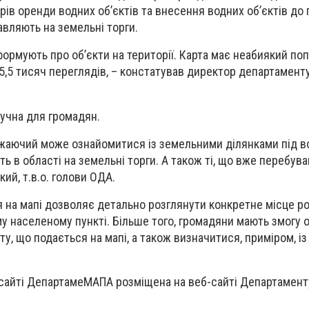
ів оренди водних об’єктів та внесення водних об’єктів до 
авляють на земельні торги.
формують про об’єкти на території. Карта має неабиякий попи
5,5 тисяч переглядів, – констатував директор департаменту
ручна для громадян.
ажаючий може ознайомитися із земельними ділянками під 
ть в області на земельні торги. А також ті, що вже перебува
ий, т.в.о. голови ОДА.
 на мапі дозволяє детально розглянути конкретне місце р
му населеному пункті. Більше того, громадяни мають змогу
ту, що подається на мапі, а також визначитися, приміром, із
сайті ДепартамеМАПА розміщена на веб-сайті Департамент