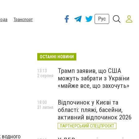
Рус
года
Транспорт
ОСТАННІ НОВИНИ
Трамп заявив, що США
13:13
2 серпня
можуть забрати з України
«майже все, що захочуть»
Відпочинок у Києві та
18:00
31 липня
області: пляжі, басейни,
активний відпочинок 2026
ПАРТНЕРСЬКИЙ СПЕЦПРОЄКТ
к водного