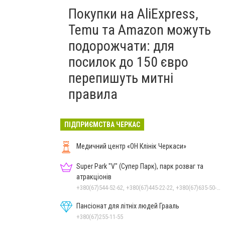
Покупки на AliExpress,
Temu та Amazon можуть
подорожчати: для
посилок до 150 євро
перепишуть митні
правила
ПІДПРИЄМСТВА ЧЕРКАС
Медичний центр «ОН Клінік Черкаси»
Super Park "V" (Супер Парк), парк розваг та
атракціонів
+380(67)544-52-62, +380(67)445-22-22, +380(67)635-50-50
Пансіонат для літніх людей Грааль
+380(67)255-11-55