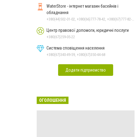
WaterStore - інтернет магазин басейнів і
обладнання
+380(44)502-01-02, +380(66)777-78-42, +380(67)777-82-19, +380(67)890-80-80, +380(73)890-80-80, +380(44)502-01-03
Центр правової допомоги, юридичні послуги
+380(67)259-05-22
Система сповіщення населення
+380(67)340-49-59, +380(67)350-44-68
Додати підприємство
ОГОЛОШЕННЯ