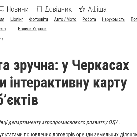
Новини
Довідник
Афіша
лля
Шопінг
Фотозвіти
Авто / Мото
Робота
Нерухомість
По
іста
Новини України
тів
та зручна: у Черкасах
и інтерактивну карту
’єктів
вці департаменту агропромислового розвитку ОДА.
ультатами поновлених договорів оренди земельних діляно