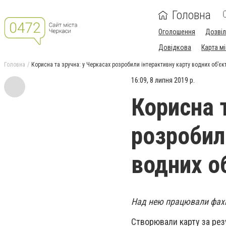
Головна
Оголошення
Дозві
Довідкова
Карта м
Головна
Корисна та зручна: у Черкасах розробили інтерактивну карту водних об’єк
16:09, 8 липня 2019 р.
Корисна 
розробил
водних об
Над нею працювали фахі
Створювали карту за рез