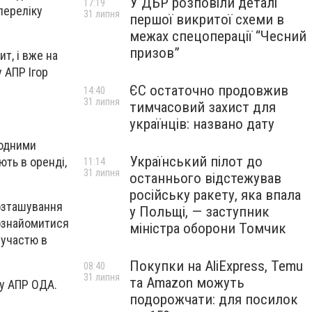
У ДБР розповіли деталі
17:19
переліку
31 липня
першої викритої схеми в
межах спецоперації “Чесний
призов”
т, і вже на
 АПР Ігор
ЄС остаточно продовжив
14:40
31 липня
тимчасовий захист для
українців: названо дату
водними
Український пілот до
ють в оренді,
11:14
31 липня
останнього відстежував
російську ракету, яка впала
озташування
у Польщі, — заступник
 ознайомитися
міністра оборони Томчик
 участю в
Покупки на AliExpress, Temu
08:40
31 липня
та Amazon можуть
у АПР ОДА.
подорожчати: для посилок