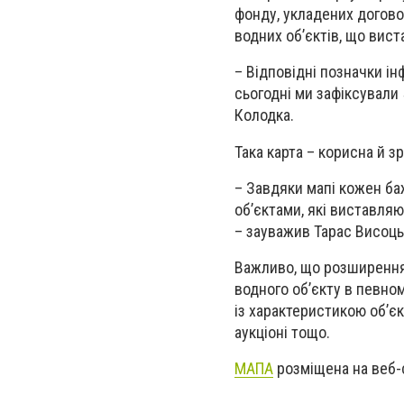
фонду, укладених договор
водних об’єктів, що вист
– Відповідні позначки ін
сьогодні ми зафіксували 
Колодка.
Така карта – корисна й з
– Завдяки мапі кожен б
об’єктами, які виставляю
– зауважив Тарас Висоцьк
Важливо, що розширення
водного об’єкту в певно
із характеристикою об’єк
аукціоні тощо.
МАПА
розміщена на веб-