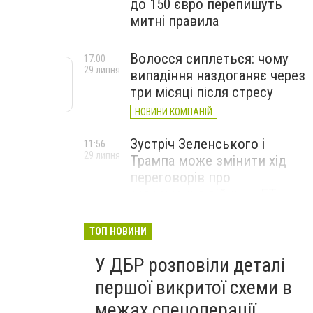
до 150 євро перепишуть
митні правила
Волосся сиплеться: чому
17:00
29 липня
випадіння наздоганяє через
три місяці після стресу
НОВИНИ КОМПАНІЙ
Зустріч Зеленського і
11:56
29 липня
Трампа може змінити хід
переговорів про
завершення війни, – FT
ТОП НОВИНИ
У ДБР розповіли деталі
першої викритої схеми в
межах спецоперації