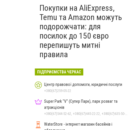
Покупки на AliExpress,
Temu та Amazon можуть
подорожчати: для
посилок до 150 євро
перепишуть митні
правила
ПІДПРИЄМСТВА ЧЕРКАС
Центр правової допомоги, юридичні послуги
+380(67)259-05-22
Super Park "V" (Супер Парк), парк розваг та
атракціонів
+380(67)544-52-62, +380(67)445-22-22, +380(67)635-50-50
WaterStore - інтернет магазин басейнів і