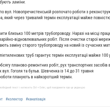
ебують заміни.
 по вул. Новопречистенській розпочато роботи з реконструк
ра, який через тривалий термін експлуатації майже повніст
ити близько 100 метрів трубопроводу. Наразі на місці пра
варійно-відновлювальних робіт. Після очистки старої мереж
ають заміну старого трубопроводу на новий із сучасних мат
ліетиленових труб гарантує термін експлуатації майже 100 
бсягу планово-ремонтних робіт, рух транспортних засобів
вул. Гоголя та бульв. Шевченка із 14 до 31 травня
оботи планують в найкоротший термін.
бхідний текст і натисніть Ctrl + Enter, щоб повідомити про це редакцію
нт
#колектор
#каналізація