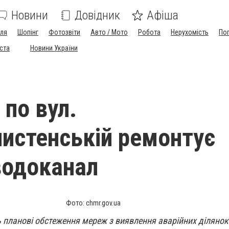
Новини
Довідник
Афіша
лля
Шопінг
Фотозвіти
Авто / Мото
Робота
Нерухомість
По
іста
Новини України
 по вул.
истенській ремонтує
водоканал
Фото: chmr.gov.ua
 планові обстеження мереж з виявлення аварійних ділянок