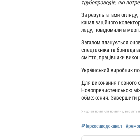
трубопроводів, які потр
За результатами огляду,
каналізаційного колекто
ладу, повідомили в мерії.
Загалом планується онов
спецтехніка та бригада а
сміття, працівники викон
Український виробник по
Для виконання повного о
Новопречистенською між 
обмежений. Завершити р
Якщо ви помітили помилку, виділіть нео
#Черкасиводоканал
#ремо