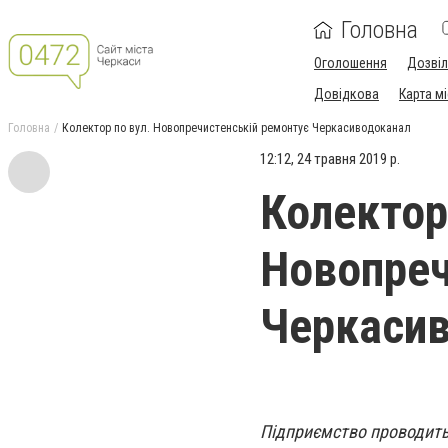
Головна
Оголошення
Дозві
Довідкова
Карта м
Головна
Колектор по вул. Новопречистенській ремонтує Черкасиводоканал
12:12, 24 травня 2019 р.
Колектор
Новопреч
Черкаси
Підприємство проводить