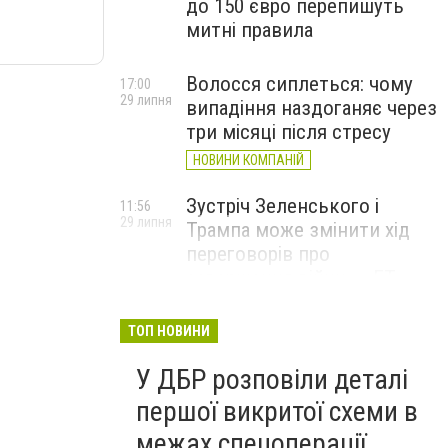
до 150 євро перепишуть
митні правила
Волосся сиплеться: чому
17:00
29 липня
випадіння наздоганяє через
три місяці після стресу
НОВИНИ КОМПАНІЙ
Зустріч Зеленського і
11:56
29 липня
Трампа може змінити хід
переговорів про
завершення війни, – FT
ТОП НОВИНИ
У ДБР розповіли деталі
першої викритої схеми в
межах спецоперації