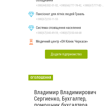
обладнання
+380(44)502-01-02, +380(66)777-78-42, +380(67)777-82-19, +380(67)890-80-80, +380(73)890-80-80, +380(44)502-01-03
Пансіонат для літніх людей Грааль
+380(67)255-11-55
Система сповіщення населення
+380(67)340-49-59, +380(67)350-44-68
Медичний центр «ОН Клінік Черкаси»
Додати підприємство
ОГОЛОШЕННЯ
Владимир Владимирович
Сергиенко, Бухгалтер,
помощник бухгалтера,