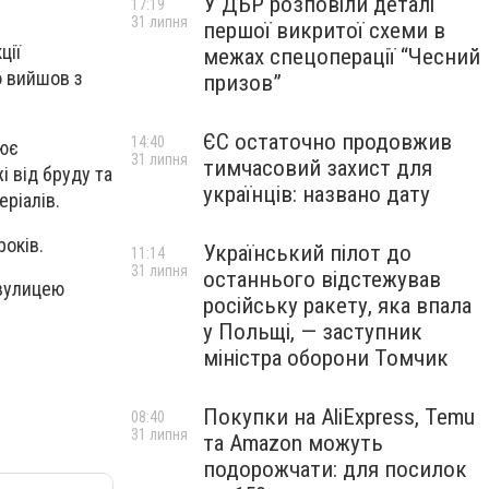
У ДБР розповіли деталі
17:19
31 липня
першої викритої схеми в
ції
межах спецоперації “Чесний
ю вийшов з
призов”
ЄС остаточно продовжив
14:40
цює
31 липня
тимчасовий захист для
і від бруду та
українців: названо дату
еріалів.
років.
Український пілот до
11:14
31 липня
останнього відстежував
 вулицею
російську ракету, яка впала
у Польщі, — заступник
міністра оборони Томчик
Покупки на AliExpress, Temu
08:40
31 липня
та Amazon можуть
подорожчати: для посилок