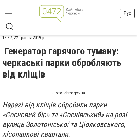
Рус
13:37, 22 травня 2019 р.
Генератор гарячого туману:
черкаські парки обробляють
від кліщів
Фото: chmr.gov.ua
Наразі від кліщів обробили парки
«Сосновий бір» та «Соснівський» на розі
вулиць Золотоніської та Ціолковського,
лісопаркові квартали.