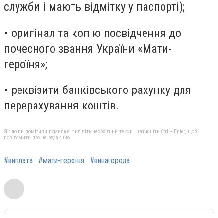
служби і мають відмітку у паспорті);
• оригінал та копію посвідчення до
почесного звання України «Мати-
героїня»;
• реквізити банківського рахунку для
перерахування коштів.
Якщо ви помітили помилку, виділіть необхідний текст і натисніть Ctrl + Enter, щоб
повідомити про це редакцію
#виплата
#мати-героїня
#винагорода