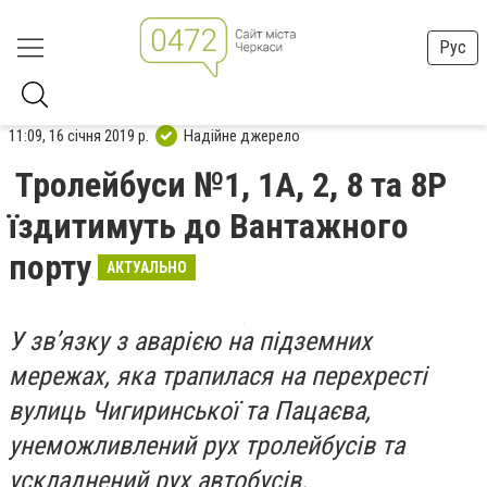
Рус
11:09, 16 січня 2019 р.
Надійне джерело
Тролейбуси №1, 1А, 2, 8 та 8Р
їздитимуть до Вантажного
порту
АКТУАЛЬНО
У зв’язку з аварією на підземних
мережах, яка трапилася на перехресті
вулиць Чигиринської та Пацаєва,
унеможливлений рух тролейбусів та
ускладнений рух автобусів.