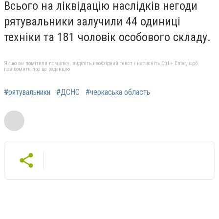
Всього на ліквідацію наслідків негоди
рятувальники залучили 44 одиниці
техніки та 181 чоловік особового складу.
Якщо ви помітили помилку, виділіть необхідний текст і натисніть Ctrl + Enter, щоб
повідомити про це редакцію
#рятувальники
#ДСНС
#черкаська область