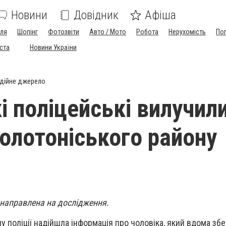
Новини
Довідник
Афіша
лля
Шопінг
Фотозвіти
Авто / Мото
Робота
Нерухомість
По
іста
Новини України
дійне джерело
і поліцейські вилучили
олотоніського району
 направлена на дослідження.
у поліції надійшла інформація про чоловіка, який вдома збе