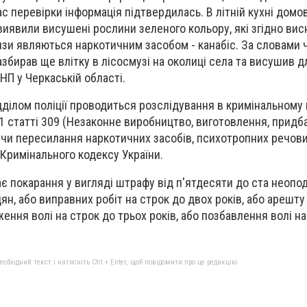
ас перевірки інформація підтвердилась. В літній кухні дом
виявили висушені рослини зеленого кольору, які згідно вис
изи являються наркотичним засобом - канабіс. За словами 
назбирав ще влітку в лісосмузі на околиці села та висушив 
НП у Черкаській області.
дділом поліції проводиться розслідування в кримінальному
1 статті 309 (Незаконне виробництво, виготовлення, придб
 чи пересилання наркотичних засобів, психотропних речови
 Кримінального кодексу України.
ає покарання у вигляді штрафу від п'ятдесяти до ста неопо
ян, або виправних робіт на строк до двох років, або арешту
ення волі на строк до трьох років, або позбавлення волі н
бхідний текст і натисніть Ctrl + Enter, щоб повідомити про це редакцію