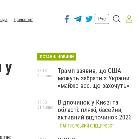
Рус
года
Транспорт
ОСТАННІ НОВИНИ
 у
Трамп заявив, що США
13:13
2 серпня
можуть забрати з України
«майже все, що захочуть»
Відпочинок у Києві та
18:00
31 липня
області: пляжі, басейни,
активний відпочинок 2026
ПАРТНЕРСЬКИЙ СПЕЦПРОЄКТ
рігає