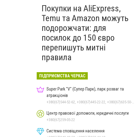
Покупки на AliExpress,
Temu та Amazon можуть
подорожчати: для
посилок до 150 євро
перепишуть митні
правила
ПІДПРИЄМСТВА ЧЕРКАС
Super Park "V" (Супер Парк), парк розваг та
атракціонів
+380(67)544-52-62, +380(67)445-22-22, +380(67)635-50-50
Центр правової допомоги, юридичні послуги
+380(67)259-05-22
Система сповіщення населення