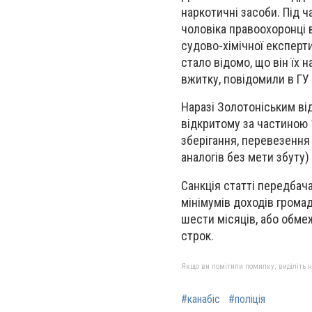
наркотичні засоби. Під ч
чоловіка правоохоронці 
судово-хімічної експерт
стало відомо, що він їх 
вжитку, повідомили в ГУ 
Наразі Золотоніським ві
відкритому за частиною 
зберігання, перевезення
аналогів без мети збуту)
Санкція статті передбач
мінімумів доходів громад
шести місяців, або обмеж
строк.
Якщо ви помітили помилку, виділіть нео
#канабіс
#поліція