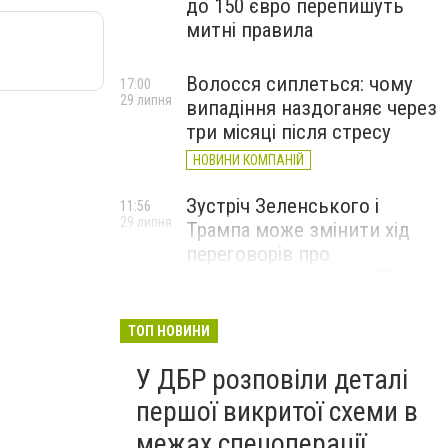
до 150 євро перепишуть
митні правила
Волосся сиплеться: чому
17:00
29 липня
випадіння наздоганяє через
три місяці після стресу
НОВИНИ КОМПАНІЙ
Зустріч Зеленського і
11:56
29 липня
Трампа може змінити хід
переговорів про
завершення війни, – FT
ТОП НОВИНИ
У ДБР розповіли деталі
першої викритої схеми в
межах спецоперації