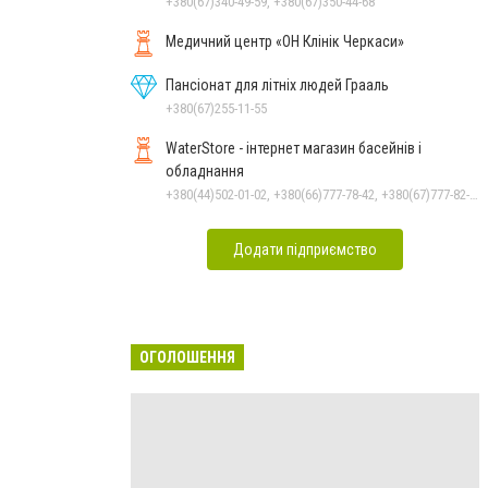
+380(67)340-49-59, +380(67)350-44-68
Медичний центр «ОН Клінік Черкаси»
Пансіонат для літніх людей Грааль
+380(67)255-11-55
WaterStore - інтернет магазин басейнів і
обладнання
+380(44)502-01-02, +380(66)777-78-42, +380(67)777-82-19, +380(67)890-80-80, +380(73)890-80-80, +380(44)502-01-03
Додати підприємство
ОГОЛОШЕННЯ