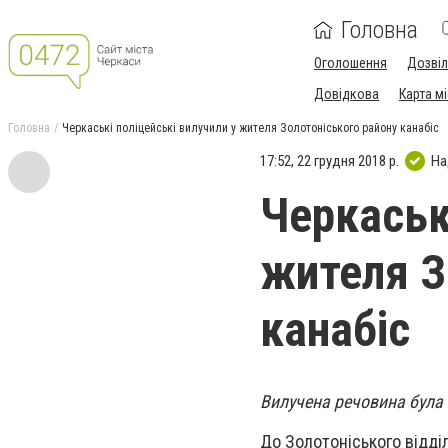
Головна
Оголошення
Дозві
Довідкова
Карта м
Головна
Черкаські поліцейські вилучили у жителя Золотоніського району канабіс
17:52, 22 грудня 2018 р.
На
Черкаськ
жителя З
канабіс
Вилучена речовина була
До Золотоніського відділ