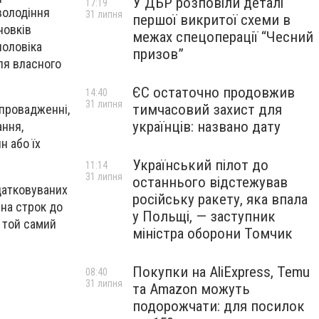
У ДБР розповіли деталі
17:19
оволодіння
31 липня
першої викритої схеми в
новків
межах спецоперації “Чесний
чоловіка
призов”
для власного
ЄС остаточно продовжив
14:40
31 липня
тимчасовий захист для
 провадженні,
українців: названо дату
ання,
н або їх
Український пілот до
11:14
31 липня
останнього відстежував
датковуваних
російську ракету, яка впала
 на строк до
у Польщі, — заступник
а той самий
міністра оборони Томчик
Покупки на AliExpress, Temu
08:40
31 липня
та Amazon можуть
подорожчати: для посилок