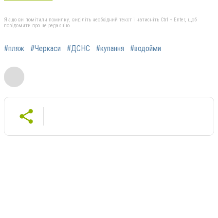
Якщо ви помітили помилку, виділіть необхідний текст і натисніть Ctrl + Enter, щоб
повідомити про це редакцію
#пляж
#Черкаси
#ДСНС
#купання
#водойми