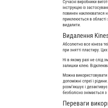
Сучасні виробники вигото
інструкцію із застосува
повинен наклеюватися на
приклеюється в області 
видалити.
Видалення Kines
Абсолютно все кінеза те
при знятті пластиру. Цих
Ні в якому разі не слід 
залишки клею. Відклеюва
Можна використовувати с
допоміжні спреї і рідин
розм'якшує і дезактивує
безболісно знімається з 
Переваги викори