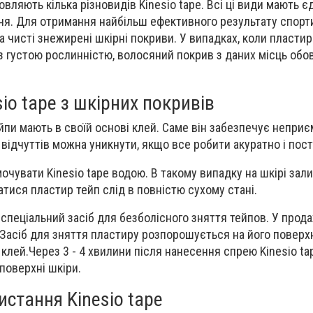
вляють кілька різновидів Kinesio tape. Всі ці види мають є
ння. Для отримання найбільш ефективного результату спорт
 чисті знежирені шкірні покриви. У випадках, коли пластир
з густою рослинністю, волосяний покрив з даних місць обов
io tape з шкірних покривів
йпи мають в своїй основі клей. Саме він забезпечує неприє
 відчуттів можна уникнути, якщо все робити акуратно і пос
змочувати Kinesio tape водою. В такому випадку на шкірі за
тися пластир тейп слід в повністю сухому стані.
пеціальний засіб для безболісного зняття тейпов. У прода
и.Засіб для зняття пластиру розпорошується на його поверх
 клей.Через 3 - 4 хвилини після нанесення спрею Kinesio t
поверхні шкіри.
стання Kinesio tape