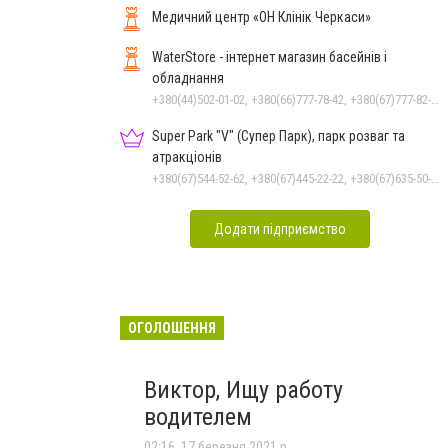
Медичний центр «ОН Клінік Черкаси»
WaterStore - інтернет магазин басейнів і
обладнання
+380(44)502-01-02, +380(66)777-78-42, +380(67)777-82-19, +380(67)890-80-80, +380(73)890-80-80, +380(44)502-01-03
Super Park "V" (Супер Парк), парк розваг та
атракціонів
+380(67)544-52-62, +380(67)445-22-22, +380(67)635-50-50
Додати підприємство
ОГОЛОШЕННЯ
Виктор, Ищу работу
водителем
02:16, 17 березня 2021 р.