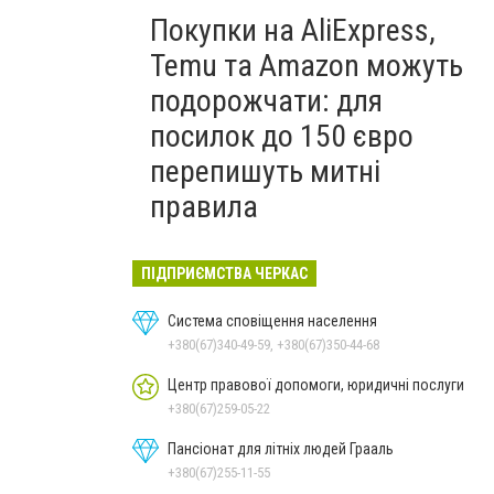
Покупки на AliExpress,
Temu та Amazon можуть
подорожчати: для
посилок до 150 євро
перепишуть митні
правила
ПІДПРИЄМСТВА ЧЕРКАС
Система сповіщення населення
+380(67)340-49-59, +380(67)350-44-68
Центр правової допомоги, юридичні послуги
+380(67)259-05-22
Пансіонат для літніх людей Грааль
+380(67)255-11-55