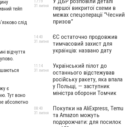
У ДБР розповіли деталі
17:19
дину
31 липня
першої викритої схеми в
ивний тейп
межах спецоперації “Чесний
призов”
'язково слід
ЄС остаточно продовжив
14:40
31 липня
тимчасовий захист для
українців: названо дату
мні відчуття
тупово.
Український пілот до
11:14
лишаються
31 липня
останнього відстежував
російську ракету, яка впала
у Польщі, — заступник
жу є
міністра оборони Томчик
ню. Тут воно
ape абсолютно
Покупки на AliExpress, Temu
08:40
31 липня
та Amazon можуть
подорожчати: для посилок