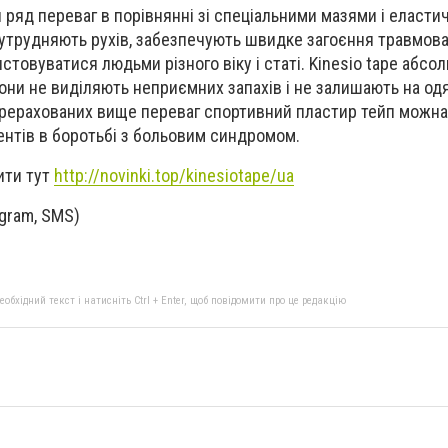
й ряд переваг в порівнянні зі спеціальними мазями і еласт
 утрудняють рухів, забезпечують швидке загоєння травмован
стовуватися людьми різного віку і статі. Kinesio tape абсо
Вони не виділяють неприємних запахів і не залишають на од
перерахованих вище переваг спортивний пластир тейп можна
ентів в боротьбі з больовим синдромом.
ити тут
http://novinki.top/kinesiotape/ua
egram, SMS)
бхідний текст і натисніть Ctrl + Enter, щоб повідомити про це редакцію