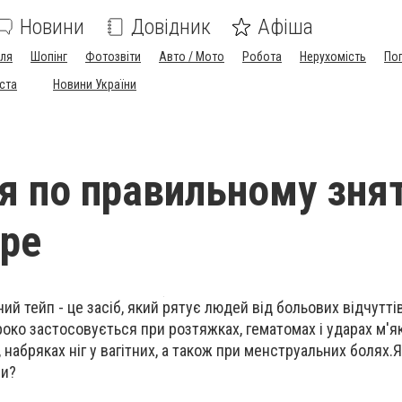
Новини
Довідник
Афіша
лля
Шопінг
Фотозвіти
Авто / Мото
Робота
Нерухомість
По
іста
Новини України
ія по правильному зня
ape
ний тейп - це засіб, який рятує людей від больових відчуттів
роко застосовується при розтяжках, гематомах і ударах м'як
, набряках ніг у вагітних, а також при менструальних болях.
пи?