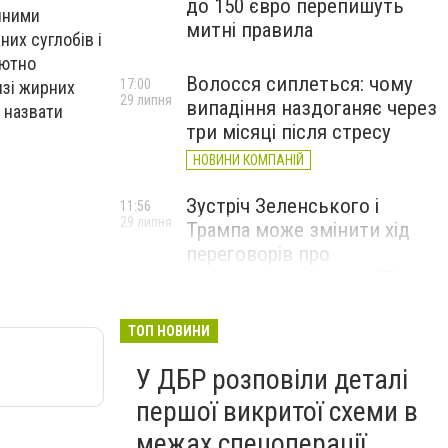
до 150 євро перепишуть
ичними
митні правила
их суглобів і
лютно
Волосся сиплеться: чому
17:00
язі жирних
29 липня
випадіння наздоганяє через
 назвати
три місяці після стресу
НОВИНИ КОМПАНІЙ
Зустріч Зеленського і
11:56
29 липня
Трампа може змінити хід
переговорів про
завершення війни, – FT
ТОП НОВИНИ
У ДБР розповіли деталі
першої викритої схеми в
межах спецоперації