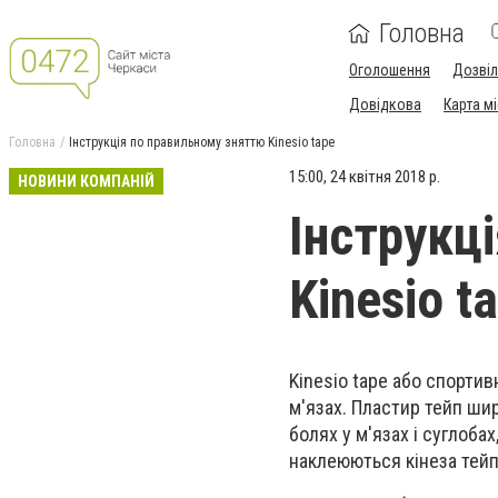
Головна
Оголошення
Дозві
Довідкова
Карта м
Головна
Інструкція по правильному зняттю Kinesio tape
15:00, 24 квітня 2018 р.
НОВИНИ КОМПАНІЙ
Інструкц
Kinesio t
Kinesio tape або спортив
м'язах. Пластир тейп ши
болях у м'язах і суглобах
наклеюються кінеза тей