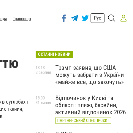
Рус
года
Транспорт
ОСТАННІ НОВИНИ
ттю
Трамп заявив, що США
13:13
2 серпня
можуть забрати з України
«майже все, що захочуть»
Відпочинок у Києві та
18:00
 в суглобах і
31 липня
області: пляжі, басейни,
их тканин,
активний відпочинок 2026
Як
ПАРТНЕРСЬКИЙ СПЕЦПРОЄКТ