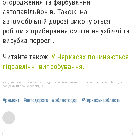
огородження та фарбування
автопавільйонів. Також на
автомобільній дорозі виконуються
роботи з прибирання сміття на узбіччі та
вирубка порослі.
Читайте також:
У Черкасах починаються
гідравлічні випробування.
Якщо ви помітили помилку, виділіть необхідний текст і натисніть Ctrl + Enter, щоб
повідомити про це редакцію
#ремонт
#автодорога
#облавтодор
#Черкаськаобласть