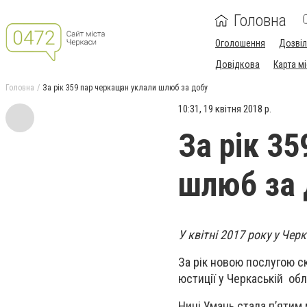
Головна
Оголошення
Дозві
Довідкова
Карта м
Головна
За рік 359 пар черкащан уклали шлюб за добу
10:31, 19 квітня 2018 р.
За рік 3
шлюб за 
У квітні 2017 року у Че
За рік новою послугою с
юстиції у Черкаській обл
Нині Умань стала п’ятим