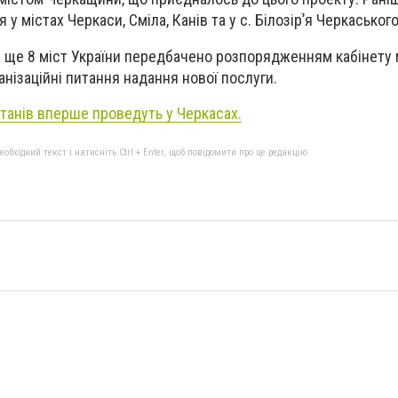
 містах Черкаси, Сміла, Канів та у с. Білозірֹ’я Черкаськог
а ще 8 міст України передбачено розпорядженням кабінету м
анізаційні питання надання нової послуги.
танів вперше проведуть у Черкасах.
бхідний текст і натисніть Ctrl + Enter, щоб повідомити про це редакцію