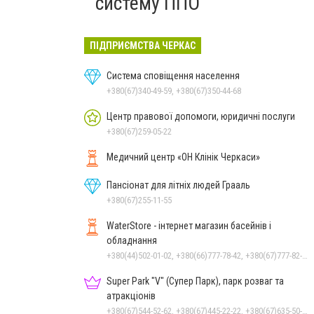
систему ППО
ПІДПРИЄМСТВА ЧЕРКАС
Система сповіщення населення
+380(67)340-49-59, +380(67)350-44-68
Центр правової допомоги, юридичні послуги
+380(67)259-05-22
Медичний центр «ОН Клінік Черкаси»
Пансіонат для літніх людей Грааль
+380(67)255-11-55
WaterStore - інтернет магазин басейнів і
обладнання
+380(44)502-01-02, +380(66)777-78-42, +380(67)777-82-19, +380(67)890-80-80, +380(73)890-80-80, +380(44)502-01-03
Super Park "V" (Супер Парк), парк розваг та
атракціонів
+380(67)544-52-62, +380(67)445-22-22, +380(67)635-50-50