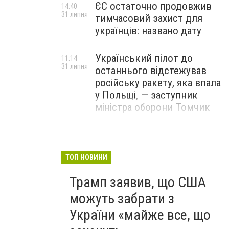
ЄС остаточно продовжив
14:40
31 липня
тимчасовий захист для
українців: названо дату
Український пілот до
11:14
31 липня
останнього відстежував
російську ракету, яка впала
у Польщі, — заступник
міністра оборони Томчик
ТОП НОВИНИ
Трамп заявив, що США
можуть забрати з
України «майже все, що