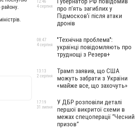
Губернатор РФ повідомив
12:46
4 серпня
о району.
про п’ять загиблих у
Підмосков’ї після атаки
іністрів.
дронів
"Технічна проблема":
08:47
4 серпня
українці повідомляють про
труднощі з Резерв+
Трамп заявив, що США
13:13
2 серпня
можуть забрати з України
«майже все, що захочуть»
У ДБР розповіли деталі
17:19
31 липня
першої викритої схеми в
межах спецоперації “Чесний
призов”