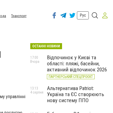
Рус
года
Транспорт
ОСТАННІ НОВИНИ
и
Відпочинок у Києві та
17:00
Вчора
області: пляжі, басейни,
активний відпочинок 2026
ПАРТНЕРСЬКИЙ СПЕЦПРОЄКТ
Альтернатива Patriot:
13:13
4 серпня
Україна та ЄС створюють
му управлінні
нову систему ППО
ше послугою