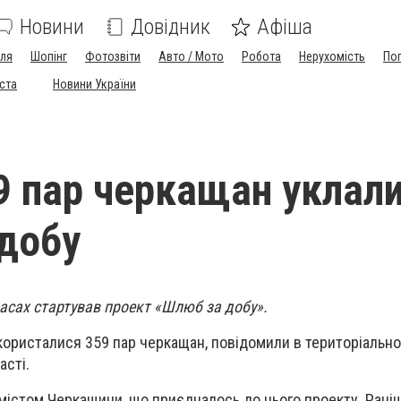
Новини
Довідник
Афіша
лля
Шопінг
Фотозвіти
Авто / Мото
Робота
Нерухомість
По
іста
Новини України
59 пар черкащан уклал
добу
ркасах стартував проект «Шлюб за добу».
користалися 359 пар черкащан, повідомили в територіально
асті.
 містом Черкащини, що приєдналось до цього проекту. Рані