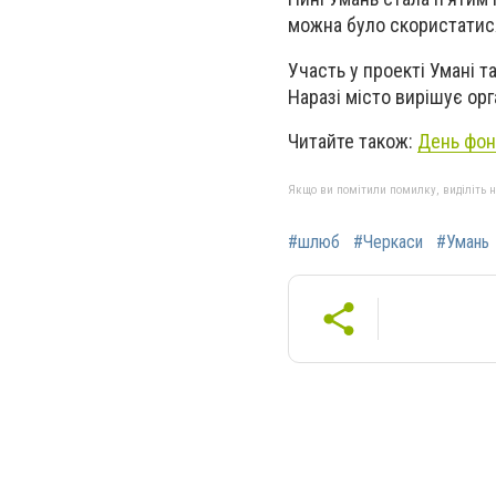
можна було скористатися у
Участь у проекті Умані т
Наразі місто вирішує орг
Читайте також:
День фон
Якщо ви помітили помилку, виділіть нео
#шлюб
#Черкаси
#Умань