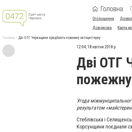
Головна
Оголошення
Дозві
Довідкова
Карта м
Головна
Дві ОТГ Черкащини придбають пожежну автоцистерну
12:04, 18 квітня 2018 р.
Дві ОТГ 
пожежну 
Угода міжмуніципальног
результатом «майстерень
Стеблівська і Селищенськ
Корсунщини поєднали сво