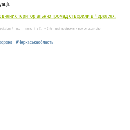
уації.
’єднаних територіальних громад створили в Черкасах.
бхідний текст і натисніть Ctrl + Enter, щоб повідомити про це редакцію
хорона
#Черкаськаобласть