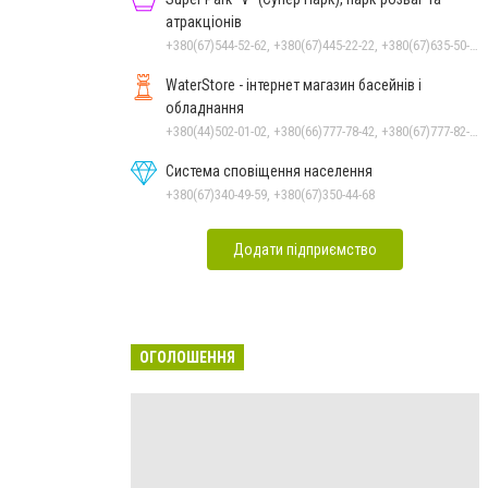
атракціонів
+380(67)544-52-62, +380(67)445-22-22, +380(67)635-50-50
WaterStore - інтернет магазин басейнів і
обладнання
+380(44)502-01-02, +380(66)777-78-42, +380(67)777-82-19, +380(67)890-80-80, +380(73)890-80-80, +380(44)502-01-03
Система сповіщення населення
+380(67)340-49-59, +380(67)350-44-68
Додати підприємство
ОГОЛОШЕННЯ