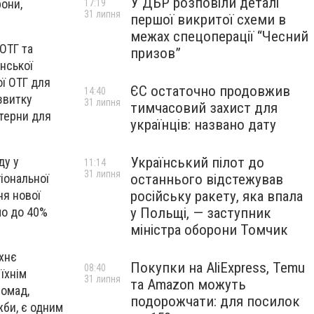
У ДБР розповіли деталі
рони,
17:19
31 липня
першої викритої схеми в
межах спецоперації “Чесний
ОТГ та
призов”
анської
ої ОТГ для
ЄС остаточно продовжив
14:40
звитку
31 липня
тимчасовий захист для
стерни для
українців: названо дату
ду у
Український пілот до
11:14
31 липня
гіональної
останнього відстежував
ня нової
російську ракету, яка впала
мо до 40%
у Польщі, — заступник
міністра оборони Томчик
їхнє
Покупки на AliExpress, Temu
08:40
їхнім
31 липня
та Amazon можуть
ромад,
подорожчати: для посилок
жби, є одним