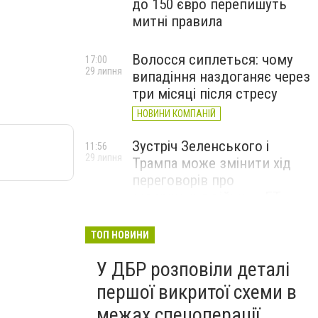
до 150 євро перепишуть
митні правила
Волосся сиплеться: чому
17:00
29 липня
випадіння наздоганяє через
три місяці після стресу
НОВИНИ КОМПАНІЙ
Зустріч Зеленського і
11:56
29 липня
Трампа може змінити хід
переговорів про
завершення війни, – FT
ТОП НОВИНИ
У ДБР розповіли деталі
першої викритої схеми в
межах спецоперації