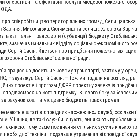
ли оперативні та ефективні послуги місцевої пожежної охо
 ОДА.
про співробітництво територіальних громад, Селищанська 
л Заріччя, Миколаївка, Склименці та селища Хлерівка Заріч
муть капітальні трансферти (субвенції) бюджету Стеблівськ
екту, зазначає начальник відділу соціально-економічного ро
ади Сергій Сасін. Йдеться про придбання пожежної автоци
ї охорони Стеблівської селищної ради.
ба працює на досить не новому транспорті, взятому у орен
С, – зауважує Сергій Сасін. – Тож ми подали на розгляд ре
иційних проектів і програм ДФРР проектну заявку із придбан
І сподіваємося на його підтримку. Зі свого боку забезпечи
 за рахунок коштів місцевих бюджетів трьох громад.
не мають в штаті відповідних «пожежних» служб, оскільки 
не. У інших, де такі служби існують, виникають проблеми з 
технікою. Тому саме поєднання спільних зусиль кількох г
 необхідної техніки і подальше утримання відповідної слу