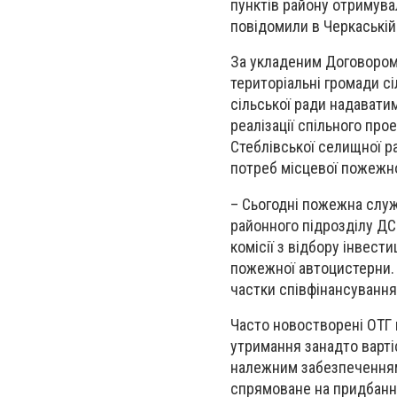
пунктів району отримува
повідомили в Черкаській
За укладеним Договором 
територіальні громади сі
сільської ради надавати
реалізації спільного про
Стеблівської селищної р
потреб місцевої пожежно
– Сьогодні пожежна служ
районного підрозділу ДСН
комісії з відбору інвест
пожежної автоцистерни. 
частки співфінансування
Часто новостворені ОТГ 
утримання занадто вартіс
належним забезпеченням 
спрямоване на придбання