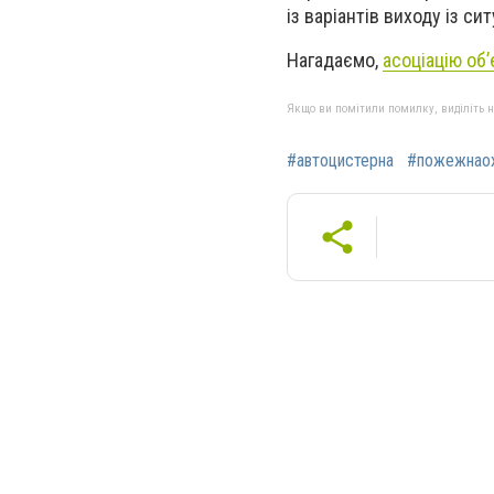
із варіантів виходу із сит
Нагадаємо,
асоціацію об
Якщо ви помітили помилку, виділіть нео
#автоцистерна
#пожежнао