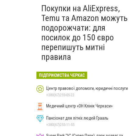
Покупки на AliExpress,
Temu та Amazon можуть
подорожчати: для
посилок до 150 євро
перепишуть митні
правила
ПІДПРИЄМСТВА ЧЕРКАС
Центр правової допомоги, юридичні послуги
+380(67)259-05-22
Медичний центр «ОН Клінік Черкаси»
Пансіонат для літніх людей Грааль
+380(67)255-11-55
Super Park "V" (Супер Парк), парк розваг та