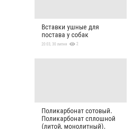
Вставки ушные для
постава у собак
2
20:03, 30 липня
Поликарбонат сотовый.
Поликарбонат сплошной
(литой, монолитный).