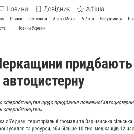
Новини
Довідник
Афіша
лля
Шопінг
Фотозвіти
Авто / Мото
Робота
Нерухомість
По
іста
Новини України
Черкащини придбають
автоцистерну
о співробітництва щодо придбання пожежної автоцистерни
 співробітництва».
а об’єднані територіальні громади та Зарічанська сільська
ї зусилля та ресурси, аби більше 10 тис. мешканців 12 на