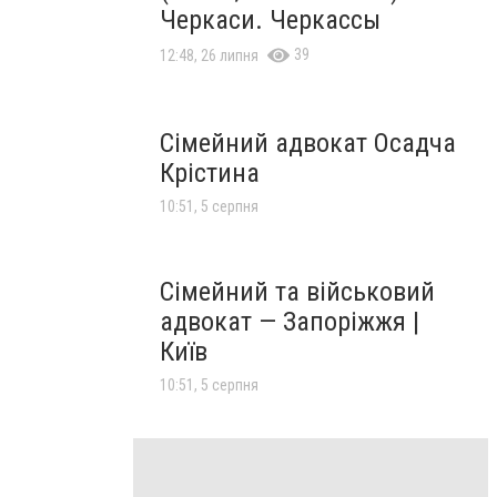
Черкаси. Черкассы
39
12:48, 26 липня
Сімейний адвокат Осадча
Крістина
10:51, 5 серпня
Сімейний та військовий
адвокат — Запоріжжя |
Київ
10:51, 5 серпня