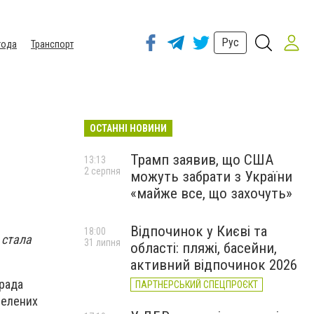
Рус
года
Транспорт
ОСТАННІ НОВИНИ
Трамп заявив, що США
13:13
2 серпня
можуть забрати з України
«майже все, що захочуть»
Відпочинок у Києві та
18:00
 стала
31 липня
області: пляжі, басейни,
активний відпочинок 2026
 рада
ПАРТНЕРСЬКИЙ СПЕЦПРОЄКТ
селених