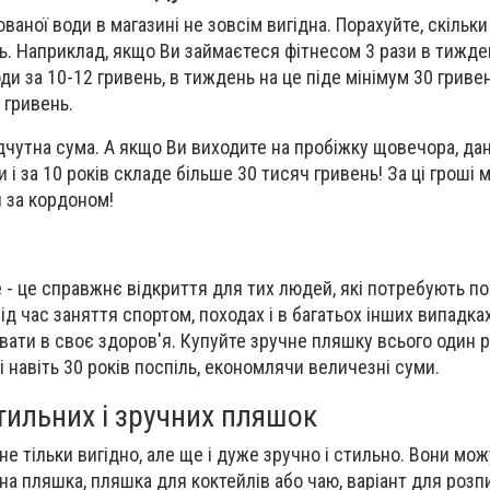
ваної води в магазині не зовсім вигідна. Порахуйте, скільки
ць. Наприклад, якщо Ви займаєтеся фітнесом 3 рази в тижде
и за 10-12 гривень, в тиждень на це піде мінімум 30 гривен
0 гривень.
ідчутна сума. А якщо Ви виходите на пробіжку щовечора, да
и і за 10 років складе більше 30 тисяч гривень! За ці гроші 
и за кордоном!
e - це справжнє відкриття для тих людей, які потребують по
ід час заняття спортом, походах і в багатьох інших випадка
вати в своє здоров'я. Купуйте зручне пляшку всього один р
і навіть 30 років поспіль, економлячи величезні суми.
тильних і зручних пляшок
не тільки вигідно, але ще і дуже зручно і стильно. Вони мож
на пляшка, пляшка для коктейлів або чаю, варіант для розпи