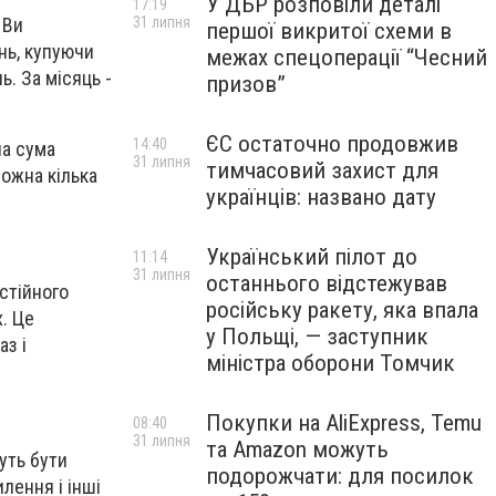
У ДБР розповіли деталі
17:19
31 липня
 Ви
першої викритої схеми в
нь, купуючи
межах спецоперації “Чесний
ь. За місяць -
призов”
ЄС остаточно продовжив
14:40
на сума
31 липня
тимчасовий захист для
можна кілька
українців: названо дату
Український пілот до
11:14
31 липня
останнього відстежував
стійного
російську ракету, яка впала
х. Це
у Польщі, — заступник
аз і
міністра оборони Томчик
Покупки на AliExpress, Temu
08:40
31 липня
та Amazon можуть
уть бути
подорожчати: для посилок
лення і інші