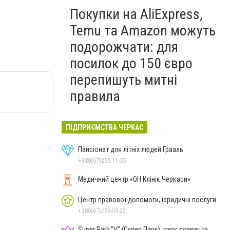
Покупки на AliExpress,
Temu та Amazon можуть
подорожчати: для
посилок до 150 євро
перепишуть митні
правила
ПІДПРИЄМСТВА ЧЕРКАС
Пансіонат для літніх людей Грааль
+380(67)255-11-55
Медичний центр «ОН Клінік Черкаси»
Центр правової допомоги, юридичні послуги
+380(67)259-05-22
Super Park "V" (Супер Парк), парк розваг та