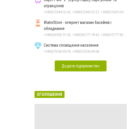
атракціонів
+380(67)544-52-62, +380(67)445-22-22, +380(67)635-50-50
WaterStore - інтернет магазин басейнів і
обладнання
+380(44)502-01-02, +380(66)777-78-42, +380(67)777-82-19, +380(67)890-80-80, +380(73)890-80-80, +380(44)502-01-03
Система сповіщення населення
+380(67)340-49-59, +380(67)350-44-68
Додати підприємство
ОГОЛОШЕННЯ