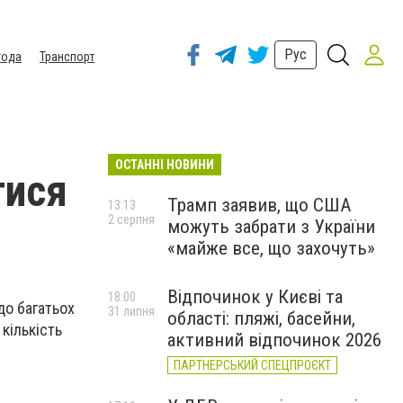
Рус
года
Транспорт
ОСТАННІ НОВИНИ
тися
Трамп заявив, що США
13:13
2 серпня
можуть забрати з України
«майже все, що захочуть»
Відпочинок у Києві та
18:00
до багатьох
31 липня
області: пляжі, басейни,
кількість
активний відпочинок 2026
ПАРТНЕРСЬКИЙ СПЕЦПРОЄКТ