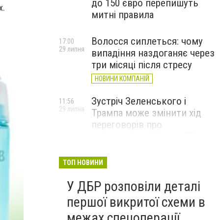
до 150 євро перепишуть
х.
митні правила
Волосся сиплеться: чому
17:00
29 липня
випадіння наздоганяє через
три місяці після стресу
НОВИНИ КОМПАНІЙ
Зустріч Зеленського і
11:56
29 липня
Трампа може змінити хід
переговорів про
завершення війни, – FT
ТОП НОВИНИ
У ДБР розповіли деталі
першої викритої схеми в
межах спецоперації