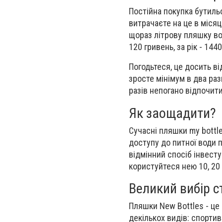
Постійна покупка бутильо
витрачаєте на це в міся
щораз літрову пляшку вод
120 гривень, за рік - 144
Погодьтеся, це досить в
зросте мінімум в два раз
разів непогано відпочит
Як заощадити?
Сучасні пляшки my bottl
доступу до питної води п
відмінний спосіб інвесту
користуйтеся нею 10, 20 
Великий вибір с
Пляшки New Bottles - це 
декількох видів: спортив