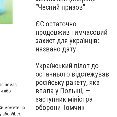
“Чесний призов”
ЄС остаточно
продовжив тимчасовий
захист для українців:
названо дату
Український пілот до
останнього відстежував
російську ракету, яка
нас немає
впала у Польщі, —
ти або
заступник міністра
оборони Томчик
Ви можете на
 або Viber.