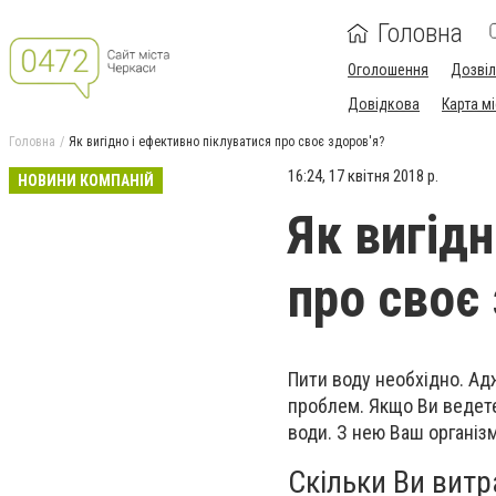
Головна
Оголошення
Дозві
Довідкова
Карта м
Головна
Як вигідно і ефективно піклуватися про своє здоров'я?
16:24, 17 квітня 2018 р.
НОВИНИ КОМПАНІЙ
Як вигід
про своє
Пити воду необхідно. Ад
проблем. Якщо Ви ведете
води. З нею Ваш організ
Скільки Ви витр