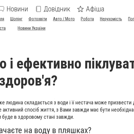
Новини
Довідник
Афіша
лля
Шопінг
Фотозвіти
Авто / Мото
Робота
Нерухомість
По
іста
Новини України
но і ефективно піклува
 здоров'я?
же людина складається з води і її нестача може призвести 
 активний спосіб життя, з Вами завжди має бути необхідна 
м буде в здоровому стані завжди.
ачаєте на воду в пляшках?