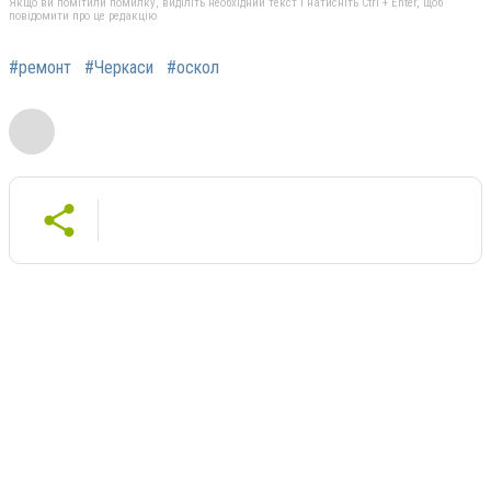
Якщо ви помітили помилку, виділіть необхідний текст і натисніть Ctrl + Enter, щоб
повідомити про це редакцію
#ремонт
#Черкаси
#оскол