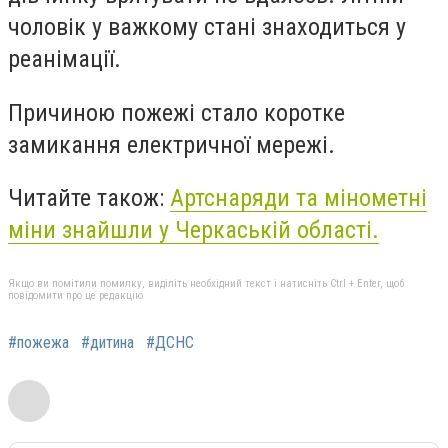
чоловік у важкому стані знаходиться у
реанімації.
Причиною пожежі стало коротке
замикання електричної мережі.
Читайте також:
Артснаряди та мінометні
міни знайшли у Черкаській області.
Якщо ви помітили помилку, виділіть необхідний текст і натисніть Ctrl + Enter, щоб
повідомити про це редакцію
#пожежа
#дитина
#ДСНС