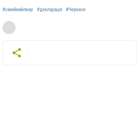
#сімейнийлікар
#декларація
#Черкаси