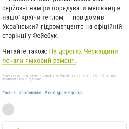
серйозні наміри порадувати мешканців
нашої країни теплом, — повідомив
Український гідрометцентр на офіційній
сторінці у Фейсбук.
Читайте також:
На дорогах Черкащини
почали ямковий ремонт.
Якщо ви помітили помилку, виділіть необхідний текст і натисніть Ctrl + Enter, щоб
повідомити про це редакцію
#весна
#потепління
#Укргідрометцентр