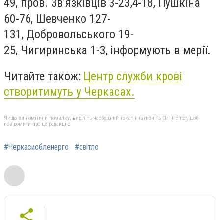
49, пров. Зв’язківців 3-23,4-18, Пушкіна
60-76, Шевченко 127-
131, Добровольського 19-
25, Чигиринська 1-3, інформують в мерії.
Читайте також:
Центр служби крові
створитимуть у Черкасах.
Якщо ви помітили помилку, виділіть необхідний текст і натисніть Ctrl + Enter, щоб
повідомити про це редакцію
#Черкасиобленерго
#світло