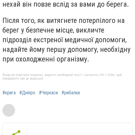
нехай він повзе вслід за вами до берега.
Після того, як витягнете потерпілого на
берег у безпечне місце, викличте
підрозділ екстреної медичної допомоги,
надайте йому першу допомогу, необхідну
при охолодженні організму.
Якщо ви помітили помилку, виділіть необхідний текст і натисніть Ctrl + Enter, щоб
повідомити про це редакцію
#крига
#Дніпро
#Черкаси
#рибалки