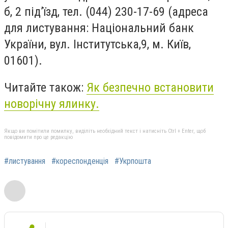
б, 2 під’їзд, тел. (044) 230-17-69 (адреса
для листування: Національний банк
України, вул. Інститутська,9, м. Київ,
01601).
Читайте також:
Як безпечно встановити
новорічну ялинку.
Якщо ви помітили помилку, виділіть необхідний текст і натисніть Ctrl + Enter, щоб
повідомити про це редакцію
#листування
#кореспонденція
#Укрпошта