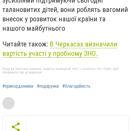
зусиллями підтримуючи сьогодні
талановитих дітей, вони роблять вагомий
внесок у розвиток нашої країни та
нашого майбутнього
Читайте також:
В Черкасах визначили
вартість участі у пробному ЗНО.
Якщо ви помітили помилку, виділіть необхідний текст і натисніть Ctrl + Enter, щоб
повідомити про це редакцію
#прикордонники
#подарунки
#благодійність