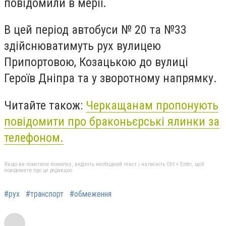
повідомили в мерії.
В цей період автобуси № 20 та №33
здійснюватимуть рух вулицею
Припортовою, Козацькою до вулиці
Героїв Дніпра та у зворотному напрямку.
Читайте також:
Черкащанам пропонують
повідомити про браконьєрські ялинки за
телефоном.
Якщо ви помітили помилку, виділіть необхідний текст і натисніть Ctrl + Enter, щоб
повідомити про це редакцію
#рух
#транспорт
#обмеження