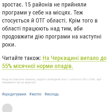
зростає. 15 районів не прийняли
програми у себе на місцях. Теж
стосується й ОТГ області. Крім того в
області працюють над тим, аби
продовжити дію програми на наступні
роки.
Читайте також:
На Черкащині випало до
55% місячної норми опадів.
Якщо ви помітили помилку, виділіть необхідний текст і натисніть Ctrl + Enter, щоб
повідомити про це редакцію
#кредитування
#житло
#молодь