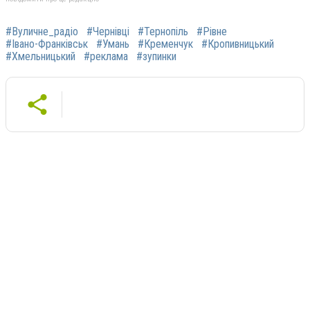
#Вуличне_радіо
#Чернівці
#Тернопіль
#Рівне
#Івано-Франківськ
#Умань
#Кременчук
#Кропивницький
#Хмельницький
#реклама
#зупинки