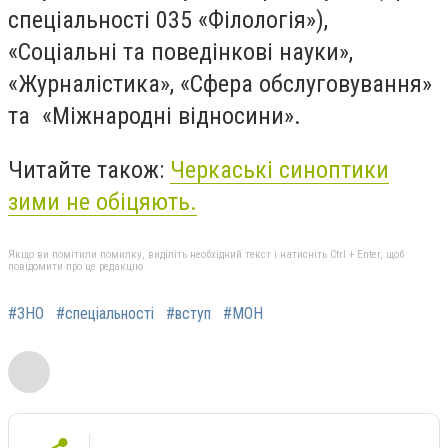
спеціальності 035 «Філологія»),
«Соціальні та поведінкові науки»,
«Журналістика», «Сфера обслуговування»
та «Міжнародні відносини».
Читайте також:
Черкаські синоптики
зими не обіцяють.
Якщо ви помітили помилку, виділіть необхідний текст і натисніть Ctrl + Enter, щоб
повідомити про це редакцію
#ЗНО
#спеціальності
#вступ
#МОН