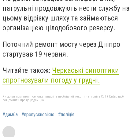
патрульні продовжують нести службу на
цьому відрізку шляху та займаються
організацією цілодобового реверсу.
Поточний ремонт мосту через Дніпро
стартував 19 червня.
Читайте також:
Черкаські синоптики
спрогнозували погоду у грудні.
Якщо ви помітили помилку, виділіть необхідний текст і натисніть Ctrl + Enter, щоб
повідомити про це редакцію
#дамба
#пропускневікно
#поліція