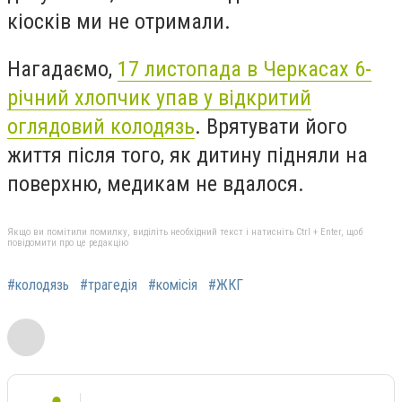
кіосків ми не отримали.
Нагадаємо,
17 листопада в Черкасах 6-
річний хлопчик упав у відкритий
оглядовий колодязь
. Врятувати його
життя після того, як дитину підняли на
поверхню, медикам не вдалося.
Якщо ви помітили помилку, виділіть необхідний текст і натисніть Ctrl + Enter, щоб
повідомити про це редакцію
#колодязь
#трагедія
#комісія
#ЖКГ