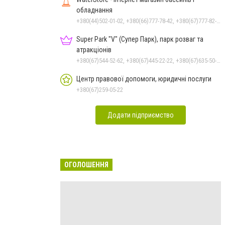
обладнання
+380(44)502-01-02, +380(66)777-78-42, +380(67)777-82-19, +380(67)890-80-80, +380(73)890-80-80, +380(44)502-01-03
Super Park "V" (Супер Парк), парк розваг та
атракціонів
+380(67)544-52-62, +380(67)445-22-22, +380(67)635-50-50
Центр правової допомоги, юридичні послуги
+380(67)259-05-22
Додати підприємство
ОГОЛОШЕННЯ