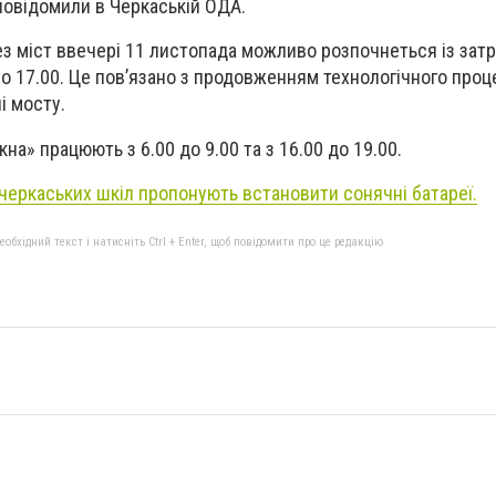
 повідомили в Черкаській ОДА.
ез міст ввечері 11 листопада можливо розпочнеться із за
– о 17.00. Це пов’язано з продовженням технологічного про
і мосту.
кна» працюють з 6.00 до 9.00 та з 16.00 до 19.00.
 черкаських шкіл пропонують встановити сонячні батареї.
бхідний текст і натисніть Ctrl + Enter, щоб повідомити про це редакцію