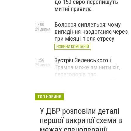
до 150 євро перепишуть
митні правила
Волосся сиплеться: чому
17:00
29 липня
випадіння наздоганяє через
три місяці після стресу
НОВИНИ КОМПАНІЙ
Зустріч Зеленського і
11:56
29 липня
Трампа може змінити хід
переговорів про
завершення війни, – FT
ТОП НОВИНИ
У ДБР розповіли деталі
першої викритої схеми в
межах спецоперації