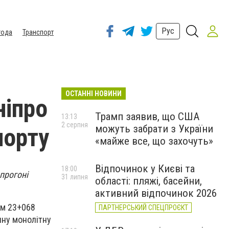
Рус
года
Транспорт
ОСТАННІ НОВИНИ
ніпро
Трамп заявив, що США
13:13
2 серпня
можуть забрати з України
порту
«майже все, що захочуть»
Відпочинок у Києві та
18:00
прогоні
31 липня
області: пляжі, басейни,
активний відпочинок 2026
км 23+068
ПАРТНЕРСЬКИЙ СПЕЦПРОЄКТ
нну монолітну