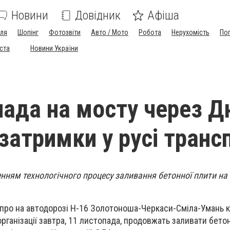
Новини
Довідник
Афіша
лля
Шопінг
Фотозвіти
Авто / Мото
Робота
Нерухомість
По
іста
Новини України
пада на мосту через Д
затримки у русі транс
нням технологічного процесу заливання бетонної плити на 
іпро на автодорозі Н-16 Золотоноша-Черкаси-Сміла-Умань 
рганізації завтра, 11 листопада, продовжать заливати бето