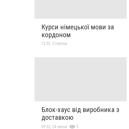
Курси німецької мови за
кордоном
12:35, 3 серпня
Блок-хаус від виробника з
доставкою
2
09:32, 24 липня