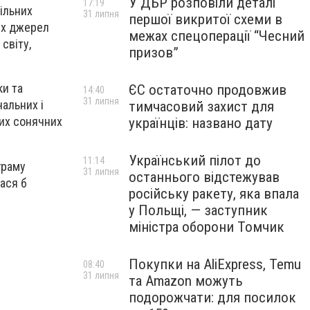
У ДБР розповіли деталі
17:19
вільних
31 липня
першої викритої схеми в
их джерел
межах спецоперації “Чесний
 світу,
призов”
ки та
ЄС остаточно продовжив
14:40
31 липня
альних і
тимчасовий захист для
них сонячних
українців: названо дату
Український пілот до
11:14
граму
31 липня
останнього відстежував
ася б
російську ракету, яка впала
у Польщі, — заступник
міністра оборони Томчик
Покупки на AliExpress, Temu
08:40
31 липня
та Amazon можуть
подорожчати: для посилок