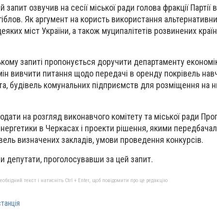
 запит озвучив на сесії міської ради голова фракції Партії 
іблов. Як аргумент на користь використання альтернативн
 деяких міст України, а також муципалітетів розвинених країн
кому запиті пропонується доручити департаменту економі
мін вивчити питання щодо передачі в оренду покрівель навч
ста, будівель комунальних підприємств для розміщення на 
одати на розгляд виконавчого комітету та міської ради Про
нергетики в Черкасах і проекти рішення, якими передбачал
вель визначених закладів, умови проведення конкурсів.
ли депутати, проголосувавши за цей запит.
бхідний текст і натисніть Ctrl + Enter, щоб повідомити про це редакцію
танція