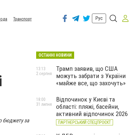
Рус
года
Транспорт
ОСТАННІ НОВИНИ
Трамп заявив, що США
13:13
2 серпня
можуть забрати з України
і
«майже все, що захочуть»
Відпочинок у Києві та
18:00
31 липня
області: пляжі, басейни,
активний відпочинок 2026
о бюджету за
ПАРТНЕРСЬКИЙ СПЕЦПРОЄКТ