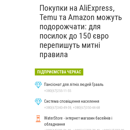
Покупки на AliExpress,
Temu та Amazon можуть
подорожчати: для
посилок до 150 євро
перепишуть митні
правила
ПІДПРИЄМСТВА ЧЕРКАС
Пансіонат для літніх людей Грааль
+380(67)255-11-55
Система сповіщення населення
+380(67)340-49-59, +380(67)350-44-68
WaterStore - інтернет магазин басейнів і
обладнання