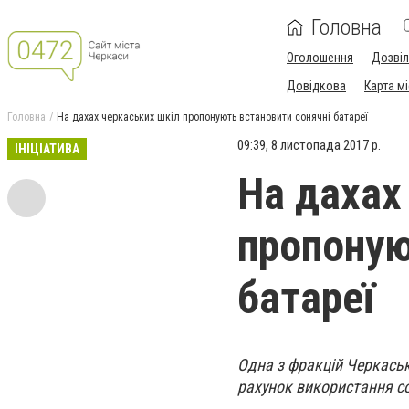
Головна
Оголошення
Дозві
Довідкова
Карта м
Головна
На дахах черкаських шкіл пропонують встановити сонячні батареї
09:39, 8 листопада 2017 р.
ІНІЦІАТИВА
На дахах
пропоную
батареї
Одна з фракцій Черкась
рахунок використання со