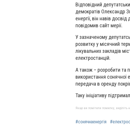
Відповідний депутатський
демократів Олександр Зг
енергії, він навів досвід
повідомив сайт мерії.
У зазначеному депутатсь
розвитку у місячний тер
лікувальних закладів мі
електростанцій.
А також – розробити та п
використання сонячної е
передача в оренду покрі
Таку ініціативу підтрима
Якщо ви помітили помилку, виділіть нео
#сонячнаенергія
#електрос