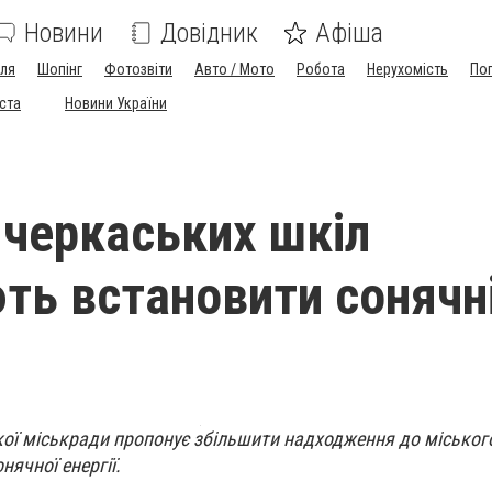
Новини
Довідник
Афіша
лля
Шопінг
Фотозвіти
Авто / Мото
Робота
Нерухомість
По
іста
Новини України
 черкаських шкіл
ть встановити сонячн
кої міськради пропонує збільшити надходження до міськог
нячної енергії.