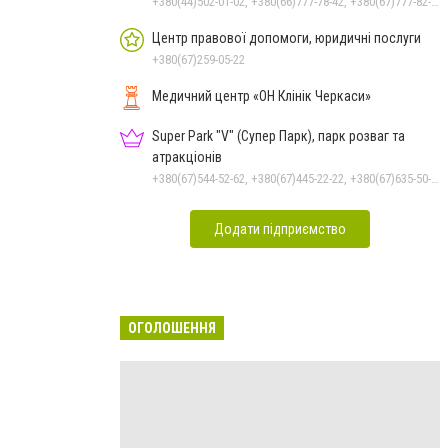
+380(44)502-01-02, +380(66)777-78-42, +380(67)777-82-19, +380(67)890-80-80, +380(73)890-80-80, +380(44)502-01-03
Центр правової допомоги, юридичні послуги
+380(67)259-05-22
Медичний центр «ОН Клінік Черкаси»
Super Park "V" (Супер Парк), парк розваг та
атракціонів
+380(67)544-52-62, +380(67)445-22-22, +380(67)635-50-50
Додати підприємство
ОГОЛОШЕННЯ