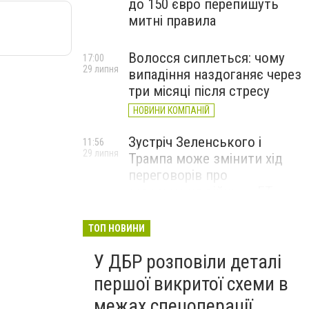
до 150 євро перепишуть
митні правила
Волосся сиплеться: чому
17:00
29 липня
випадіння наздоганяє через
три місяці після стресу
НОВИНИ КОМПАНІЙ
Зустріч Зеленського і
11:56
29 липня
Трампа може змінити хід
переговорів про
завершення війни, – FT
ТОП НОВИНИ
У ДБР розповіли деталі
першої викритої схеми в
межах спецоперації