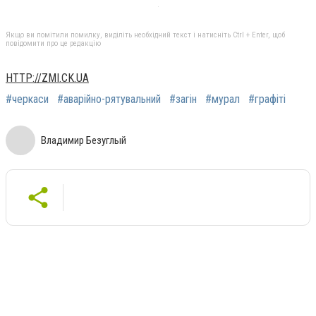
Якщо ви помітили помилку, виділіть необхідний текст і натисніть Ctrl + Enter, щоб
повідомити про це редакцію
HTTP://ZMI.CK.UA
#черкаси
#аварійно-рятувальний
#загін
#мурал
#графіті
Владимир Безуглый