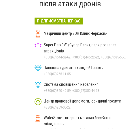
після атаки дронів
ПІДПРИЄМСТВА ЧЕРКАС
Медичний центр «ОН Клінік Черкаси»
Super Park "V" (Супер Парк), парк розваг та
атракціонів
+380(67)544-52-62, +380(67)445-22-22, +380(67)635-50-50
Пансіонат для літніх людей Грааль
+380(67)255-11-55
Система сповіщення населення
+380(67)340-49-59, +380(67)350-44-68
Центр правової допомоги, юридичні послуги
+380(67)259-05-22
WaterStore - інтернет магазин басейнів і
обладнання