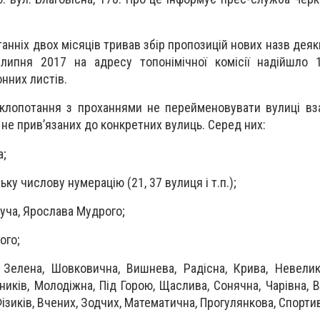
анніх двох місяців тривав збір пропозицій нових назв дея
липня 2017 на адресу топонімічної комісії надійшло 
нних листів.
 клопотання з проханнями не перейменовувати вулиці вза
 не прив’язаних до конкретних вулиць. Серед них:
а;
ку числову нумерацію (21, 37 вулиця і т.п.);
туча, Ярослава Мудрого;
ого;
, Зелена, Шовковична, Вишнева, Радісна, Крива, Невелик
ників, Молодіжна, Під Горою, Щаслива, Сонячна, Чарівна, В
 Фізиків, Вчених, Зодчих, Математична, Прогулянкова, Спорти