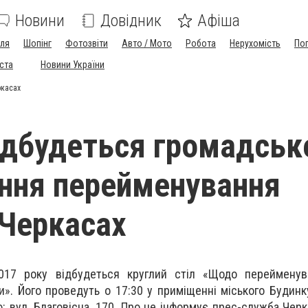
Новини
Довідник
Афіша
лля
Шопінг
Фотозвіти
Авто / Мото
Робота
Нерухомість
По
іста
Новини України
ркасах
ідбудеться громадськ
ння перейменування
 Черкасах
017 року відбудеться круглий стіл «Щодо перейменува
и». Його проведуть о 17:30 у приміщенні міського Будинку
ю: вул. Благовісна, 170. Про це інформує прес-служба Черк