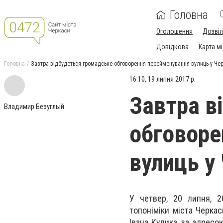
Головна
Оголошення
Дозві
Довідкова
Карта м
Головна
Завтра відбудеться громадське обговорення перейменування вулиць у Че
16:10, 19 липня 2017 р.
Завтра в
Владимир Безуглый
обговоре
вулиць у
У четвер, 20 липня, 2
топоніміки міста Черкас
Івана Кулика, за адресо