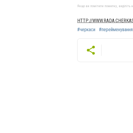
Якщо ви помітили помилку, виділіть нео
HTTP://WWW.RADA.CHERKAS
#черкаси
#перейменування