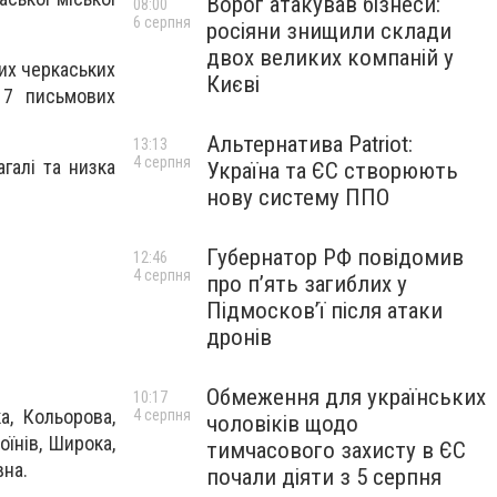
Ворог атакував бізнеси:
08:00
6 серпня
росіяни знищили склади
двох великих компаній у
ких черкаських
Києві
17 письмових
Альтернатива Patriot:
13:13
4 серпня
галі та низка
Україна та ЄС створюють
нову систему ППО
Губернатор РФ повідомив
12:46
4 серпня
про п’ять загиблих у
Підмосков’ї після атаки
дронів
Обмеження для українських
10:17
а, Кольорова,
4 серпня
чоловіків щодо
оїнів, Широка,
тимчасового захисту в ЄС
вна.
почали діяти з 5 серпня