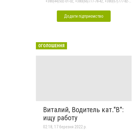
+380(44)502-01-02, +380(66)777-78-42, +380(67)777-82-19, +380(67)890-80-80, +380(73)890-80-80, +380(44)502-01-03
Додати підприємство
ОГОЛОШЕННЯ
Виталий, Водитель кат."В":
ищу работу
02:18, 17 березня 2022 р.