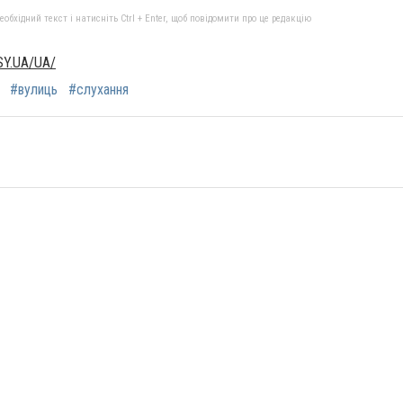
бхідний текст і натисніть Ctrl + Enter, щоб повідомити про це редакцію
Y.UA/UA/
#вулиць
#слухання