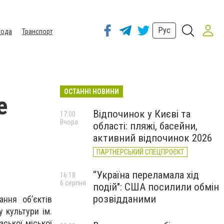
Рус
года
Транспорт
ОСТАННІ НОВИНИ
е
Відпочинок у Києві та
17:00
Вчора
області: пляжі, басейни,
активний відпочинок 2026
ПАРТНЕРСЬКИЙ СПЕЦПРОЄКТ
“Україна переламала хід
16:18
6 серпня
подій": США посилили обмін
розвідданими
ння об’єктів
 культури ім.
аської міської