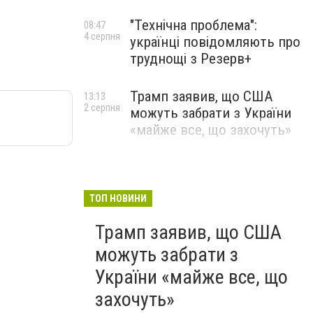
"Технічна проблема":
08:47
4 серпня
українці повідомляють про
труднощі з Резерв+
Трамп заявив, що США
13:13
2 серпня
можуть забрати з України
«майже все, що захочуть»
ТОП НОВИНИ
Трамп заявив, що США
можуть забрати з
України «майже все, що
захочуть»