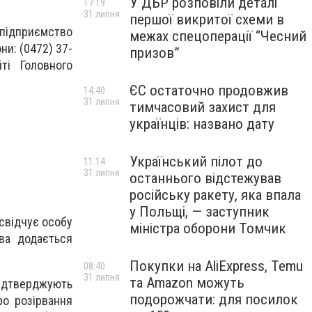
У ДБР розповіли деталі
17:19
31 липня
першої викритої схеми в
 підприємство
межах спецоперації “Чесний
ни: (0472) 37-
призов”
ті Головного
ЄС остаточно продовжив
14:40
31 липня
тимчасовий захист для
українців: названо дату
Український пілот до
11:14
31 липня
останнього відстежував
російську ракету, яка впала
у Польщі, — заступник
свідчує особу
міністра оборони Томчик
ва додається
Покупки на AliExpress, Temu
08:40
31 липня
та Amazon можуть
підтверджують
подорожчати: для посилок
о розірвання