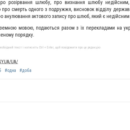
ро розірвання шлюбу, про визнання шлюбу недійсним,
о про смерть одного з подружжя, висновок відділу державн
про анулювання актового запису про шлюб, який є недійсним
оземною мовою, подаються разом з їх перекладами на укр
леному порядку.
бхідний текст і натисніть Ctrl + Enter, щоб повідомити про це редакцію
Y.UA/UA/
б
#одна
#доба