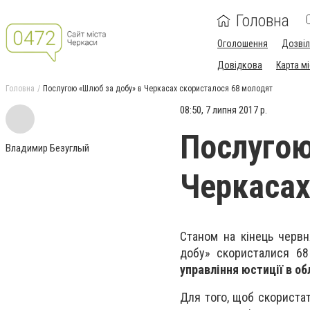
Головна
Оголошення
Дозві
Довідкова
Карта м
Головна
Послугою «Шлюб за добу» в Черкасах скористалося 68 молодят
08:50, 7 липня 2017 р.
Послугою
Владимир Безуглый
Черкасах
Станом на кінець червн
добу» скористалися 6
управління юстиції в о
Для того, щоб скориста