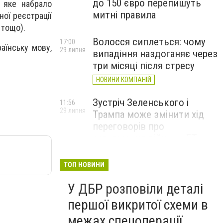
до 150 євро перепишуть
 яке набрало
митні правила
ої реєстрації
 тощо).
Волосся сиплеться: чому
17:00
аїнську мову,
29 липня
випадіння наздоганяє через
три місяці після стресу
НОВИНИ КОМПАНІЙ
Зустріч Зеленського і
11:56
29 липня
Трампа може змінити хід
переговорів про
завершення війни, – FT
ТОП НОВИНИ
У ДБР розповіли деталі
першої викритої схеми в
межах спецоперації