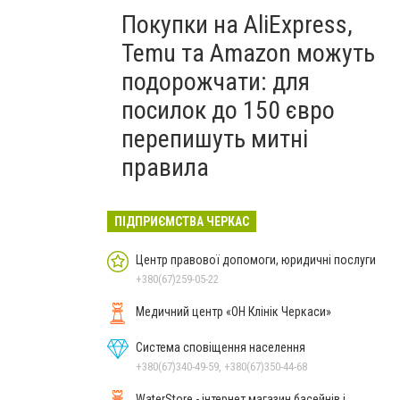
Покупки на AliExpress,
Temu та Amazon можуть
подорожчати: для
посилок до 150 євро
перепишуть митні
правила
ПІДПРИЄМСТВА ЧЕРКАС
Центр правової допомоги, юридичні послуги
+380(67)259-05-22
Медичний центр «ОН Клінік Черкаси»
Система сповіщення населення
+380(67)340-49-59, +380(67)350-44-68
WaterStore - інтернет магазин басейнів і