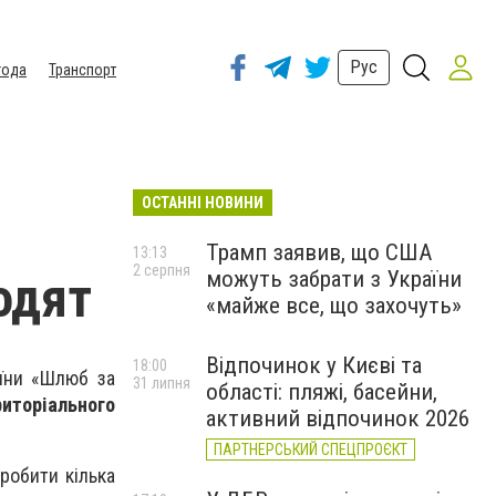
Рус
года
Транспорт
ОСТАННІ НОВИНИ
Трамп заявив, що США
13:13
2 серпня
можуть забрати з України
одят
«майже все, що захочуть»
Відпочинок у Києві та
18:00
аїни «Шлюб за
31 липня
області: пляжі, басейни,
риторіального
активний відпочинок 2026
ПАРТНЕРСЬКИЙ СПЕЦПРОЄКТ
робити кілька