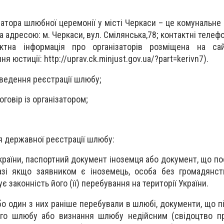
затора шлюбної церемонії у місті Черкаси – це комунальне
 адресою: м. Черкаси, вул. Смілянська,78; контактні телефо
актна інформація про організаторів розміщена на сай
я юстиції: http://uprav.ck.minjust.gov.ua/?part=kerivn7).
оведення реєстрації шлюбу;
оговір із організатором;
я державної реєстрації шлюбу:
раїни, паспортний документ іноземця або документ, що по
азі якщо заявником є іноземець, особа без громадянст
 законність його (її) перебування на території України.
бо один з них раніше перебували в шлюбі, документи, що 
го шлюбу або визнання шлюбу недійсним (свідоцтво пр