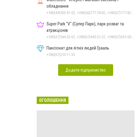
обладнання
+380(44)502-01-02, +380(66)777-78-42, +380(67)777-82-19, +380(67)890-80-80, +380(73)890-80-80, +380(44)502-01-03
Super Park "V" (Супер Парк), парк розваг та
атракціонів
+380(67)544-52-62, +380(67)445-22-22, +380(67)635-50-50
Пансіонат для літніх людей Грааль
+380(67)255-11-55
Додати підприємство
ОГОЛОШЕННЯ