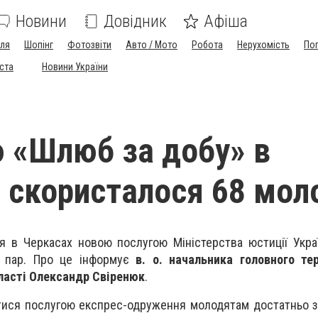
Новини
Довідник
Афіша
лля
Шопінг
Фотозвіти
Авто / Мото
Робота
Нерухомість
По
іста
Новини України
 «Шлюб за добу» в
 скористалося 68 мол
я в Черкасах новою послугою Міністерства юстиції Укр
8 пар. Про це інформує
в. о. начальника головного те
бласті Олександр Свіренюк
.
тися послугою експрес-одруження молодятам достатньо з