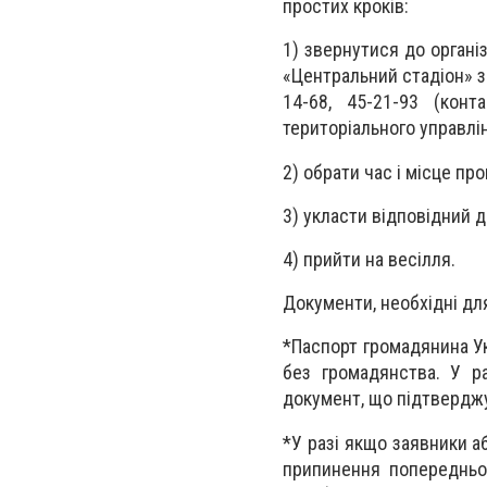
простих кроків:
1) звернутися до органі
«Центральний стадіон» за
14-68, 45-21-93 (конт
територіального управлінн
2) обрати час і місце пр
3) укласти відповідний д
4) прийти на весілля.
Документи, необхідні дл
*Паспорт громадянина Ук
без громадянства. У р
документ, що підтверджує
*У разі якщо заявники а
припинення попередньо