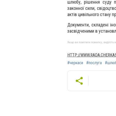
шлюбу, рішення суду п
законної сили, свідоцтв
актів цивільного стану 
Документи, складені ін
засвідченими в установ
Якщо ви помітили помилку, виділіть нео
HTTP://WWW.RADA.CHERKAS
#черкаси
#послуга
#шлю