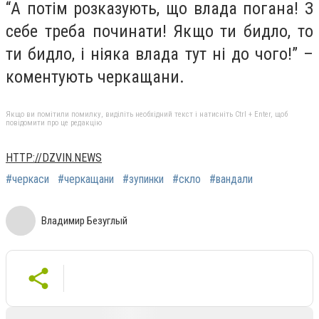
“А потім розказують, що влада погана! З
себе треба починати! Якщо ти бидло, то
ти бидло, і ніяка влада тут ні до чого!” –
коментують черкащани.
Якщо ви помітили помилку, виділіть необхідний текст і натисніть Ctrl + Enter, щоб
повідомити про це редакцію
HTTP://DZVIN.NEWS
#черкаси
#черкащани
#зупинки
#скло
#вандали
Владимир Безуглый