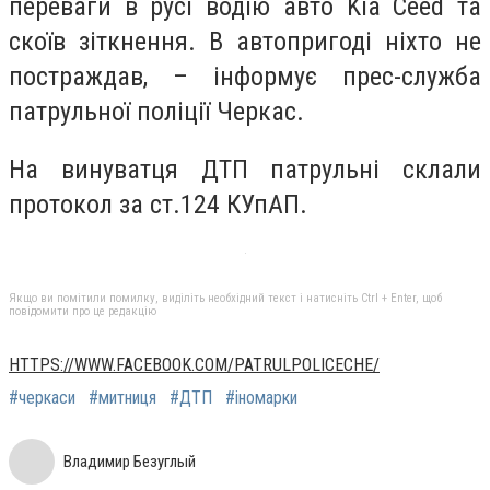
переваги в русі водію авто Kia Ceed та
скоїв зіткнення. В автопригоді ніхто не
постраждав, – інформує прес-служба
патрульної поліції Черкас.
На винуватця ДТП патрульні склали
протокол за ст.124 КУпАП.
Якщо ви помітили помилку, виділіть необхідний текст і натисніть Ctrl + Enter, щоб
повідомити про це редакцію
HTTPS://WWW.FACEBOOK.COM/PATRULPOLICECHE/
#черкаси
#митниця
#ДТП
#іномарки
Владимир Безуглый