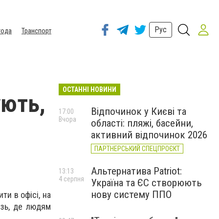
Рус
года
Транспорт
ОСТАННІ НОВИНИ
ують,
Відпочинок у Києві та
17:00
Вчора
області: пляжі, басейни,
активний відпочинок 2026
ПАРТНЕРСЬКИЙ СПЕЦПРОЄКТ
Альтернатива Patriot:
13:13
4 серпня
Україна та ЄС створюють
нову систему ППО
ти в офісі, на
різь, де людям