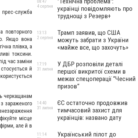
"Технічна проблема":
08:47
4 серпня
українці повідомляють про
 прес-служба
труднощі з Резерв+
а повторного
Трамп заявив, що США
13:13
2 серпня
ю. Якщо вона
можуть забрати з України
ічна плівка, а
«майже все, що захочуть»
ливі токсини.
під час заміни
У ДБР розповіли деталі
17:19
 стосується й
31 липня
першої викритої схеми в
 користується
межах спецоперації “Чесний
призов”
ть черкащанам
ЄС остаточно продовжив
 з зараженого
14:40
31 липня
тимчасовий захист для
 знезараження
українців: названо дату
нфікуйте місце
фірми, але й в
Український пілот до
11:14