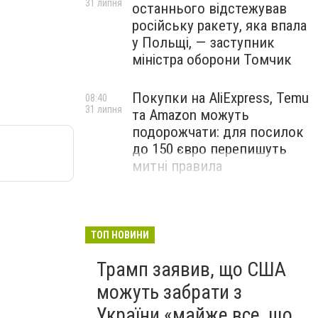
31 липня
останнього відстежував
російську ракету, яка впала
у Польщі, — заступник
міністра оборони Томчик
Покупки на AliExpress, Temu
08:40
31 липня
та Amazon можуть
подорожчати: для посилок
до 150 євро перепишуть
митні правила
ТОП НОВИНИ
Трамп заявив, що США
можуть забрати з
України «майже все, що