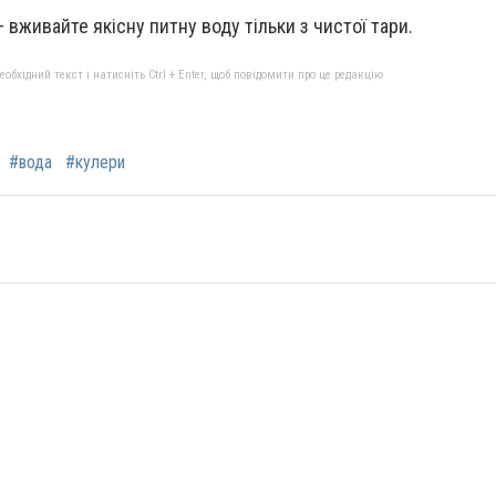
 вживайте якісну питну воду тільки з чистої тари.
бхідний текст і натисніть Ctrl + Enter, щоб повідомити про це редакцію
#вода
#кулери