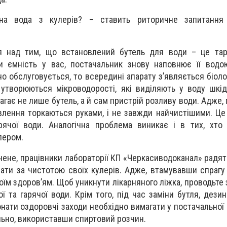
а вода з кулерів? – ставить риторичне запитання
 над тим, що встановлений бутель для води – це тар
и ємність у вас, постачальник знову наповнює її водо
о обслуговується, то всередині апарату з’являється біолог
 утворюються мікроводорості, які виділяють у воду шкід
гає не лише бутель, а й сам пристрій розливу води. Адже, 
овлення торкаються руками, і не завжди найчистішими. Це
рячої води. Аналогічна проблема виникає і в тих, хто
лером.
ене, працівники лабораторії КП «Черкасиводоканал» радя
вати за чистотою своїх кулерів. Адже, втамувавши спрагу
оїм здоров’ям. Щоб уникнути лікарняного ліжка, проводьте
ї та гарячої води. Крім того, під час заміни бутля, дези
нати оздоровчі заходи необхідно вимагати у постачальної 
льно, використавши спиртовий розчин.