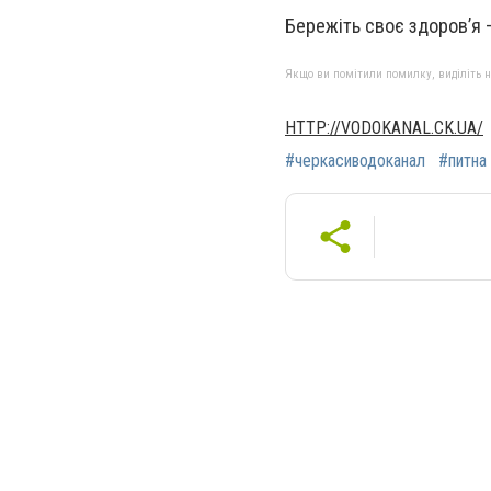
Бережіть своє здоров’я –
Якщо ви помітили помилку, виділіть нео
HTTP://VODOKANAL.CK.UA/
#черкасиводоканал
#питна