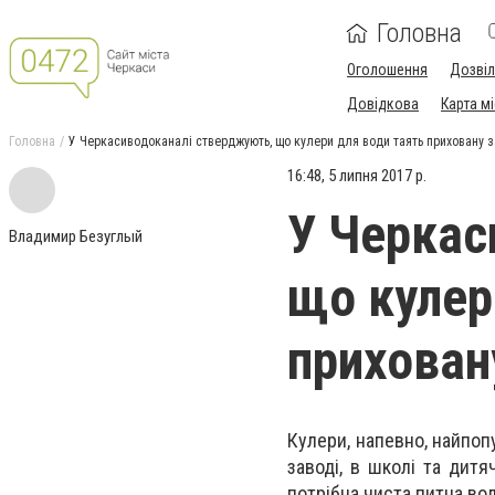
Головна
Оголошення
Дозві
Довідкова
Карта м
Головна
У Черкасиводоканалі стверджують, що кулери для води таять приховану з
16:48, 5 липня 2017 р.
У Черкас
Владимир Безуглый
що кулер
прихован
Кулери, напевно, найпопу
заводі, в школі та дитяч
потрібна чиста питна вод