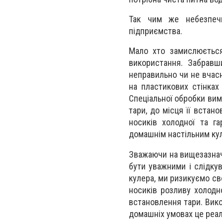
Так чим же небезпечн
підприємства.
Мало хто замислюється
використання. Забравш
неправильно чи не вчасн
на пластикових стінках
Спеціальної обробки вима
тари, до місця її встан
носиків холодної та га
домашнім настільним ку
Зважаючи на вищезазнач
бути уважними і слідку
кулера, ми ризикуємо св
носиків розливу холодно
встановлення тари. Вико
домашніх умовах це реа