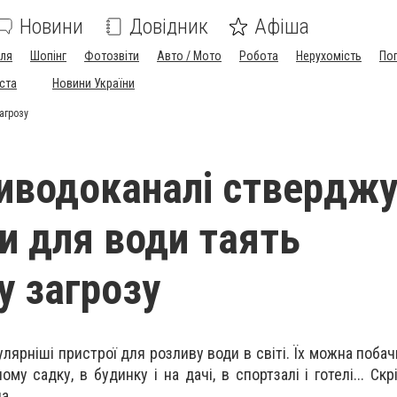
Новини
Довідник
Афіша
лля
Шопінг
Фотозвіти
Авто / Мото
Робота
Нерухомість
По
іста
Новини України
агрозу
иводоканалі ствердж
и для води таять
у загрозу
лярніші пристрої для розливу води в світі. Їх можна побачи
ому садку, в будинку і на дачі, в спортзалі і готелі... Ск
а.