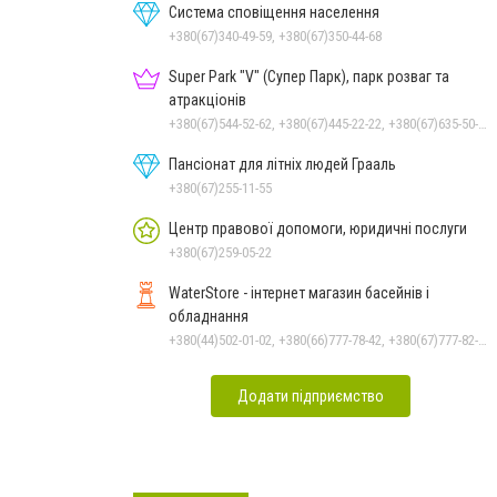
Система сповіщення населення
+380(67)340-49-59, +380(67)350-44-68
Super Park "V" (Супер Парк), парк розваг та
атракціонів
+380(67)544-52-62, +380(67)445-22-22, +380(67)635-50-50
Пансіонат для літніх людей Грааль
+380(67)255-11-55
Центр правової допомоги, юридичні послуги
+380(67)259-05-22
WaterStore - інтернет магазин басейнів і
обладнання
+380(44)502-01-02, +380(66)777-78-42, +380(67)777-82-19, +380(67)890-80-80, +380(73)890-80-80, +380(44)502-01-03
Додати підприємство