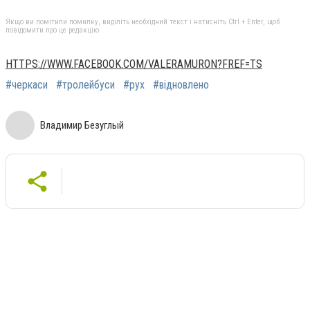
Якщо ви помітили помилку, виділіть необхідний текст і натисніть Ctrl + Enter, щоб
повідомити про це редакцію
HTTPS://WWW.FACEBOOK.COM/VALERAMURON?FREF=TS
#черкаси
#тролейбуси
#рух
#відновлено
Владимир Безуглый