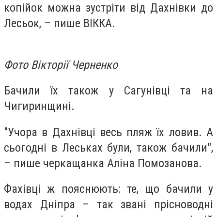
копійок можна зустріти від Дахнівки до
Лесьок, – пише ВІККА.
Фото Вікторії Черненко
Бачили їх також у Сагунівці та на
Чигиринщині.
"Учора в Дахнівці весь пляж їх ловив. А
сьогодні в Леськах були, також бачили",
– пише черкащанка Аліна Помозанова.
Фахівці ж пояснюють: те, що бачили у
водах Дніпра – так звані прісноводні