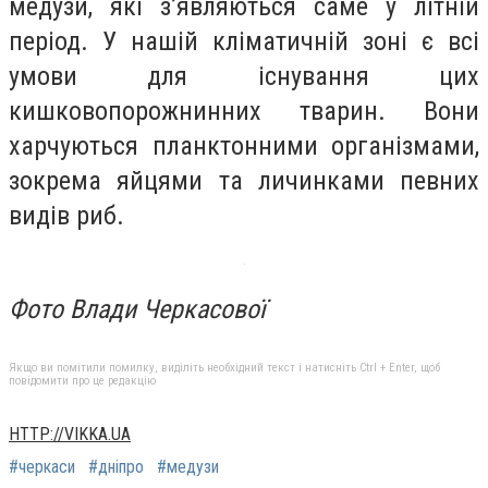
медузи, які з’являються саме у літній
період. У нашій кліматичній зоні є всі
умови для існування цих
кишковопорожнинних тварин. Вони
харчуються планктонними організмами,
зокрема яйцями та личинками певних
видів риб.
Фото Влади Черкасової
Якщо ви помітили помилку, виділіть необхідний текст і натисніть Ctrl + Enter, щоб
повідомити про це редакцію
HTTP://VIKKA.UA
#черкаси
#дніпро
#медузи