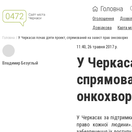
Головна
Оголошення
Дозві
Довідкова
Карта м
Головна
У Черкасах почав діяти проект, спрямований на захист прав онкохворих
11:40, 26 травня 2017 р.
У Черкас
Владимир Безуглый
спрямова
онкохвор
У Черкасах за підтримк
право кожної людини»
забезпечення їх доступу 