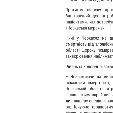
Протягом півроку про
багаторічний досвід ро
пацієнтами, які потреб
«Черкаська мережа».
Нині у Черкасах на ди
смертність від злоякісн
області щороку помирає
захворювання наближаєт
Рівень онкологічної захв
– Незважаючи на висок
показники смертності,
Черкаській області та 
залишається вкрай низьк
диспансеру спеціалізова
рік. Існуюче терапевти
лікарні відновного лік