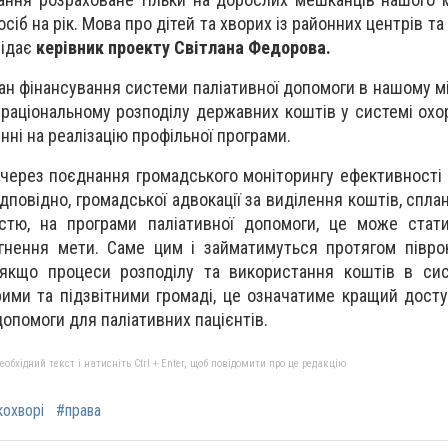
сіб на рік. Мова про дітей та хворих із районних центрів та 
відає
керівник проекту Світлана Федорова.
тан фінансування системи паліативної допомоги в нашому мі
раціональному розподілу державних коштів у системі охо
нні на реалізацію профільної програми.
через поєднання громадського моніторингу ефективності
ідповідно, громадської адвокації за виділення коштів, спл
істю, на програми паліативної допомоги, це може стат
гнення мети. Саме цим і займатимуться протягом півро
 якщо процеси розподілу та використання коштів в сис
рими та підзвітними громаді, це означатиме кращий досту
допомоги для паліативних пацієнтів.
бхідний текст і натисніть Ctrl + Enter, щоб повідомити про це редакцію
кохворі
#права