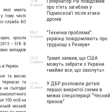
Губернатор РФ повідомив
12:46
4 серпня
про п’ять загиблих у
і якої мають
Підмосков’ї після атаки
 у тому числі
дронів
рес-служба БО
"Технічна проблема":
08:47
4 серпня
орих, зросла
українці повідомляють про
 2015 – 518. В
труднощі з Резерв+
ових випадків
Трамп заявив, що США
13:13
2 серпня
можуть забрати з України
в Україні.
«майже все, що захочуть»
ня та високі
в Черкасах та
У ДБР розповіли деталі
17:19
м на сьогодні
31 липня
першої викритої схеми в
онкологічного
межах спецоперації “Чесний
е 100 осіб на
призов”
ській міській
міста та може