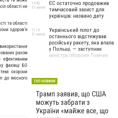
ЄС остаточно продовжив
14:40
сіл області не
31 липня
тимчасовий захист для
українців: названо дату
сті та області
рони здоров’я
Український пілот до
11:14
31 липня
останнього відстежував
російську ракету, яка впала
 використання
у Польщі, — заступник
анованих разом
міністра оборони Томчик
и ефективним
ку фахівці БО
темі охорони
п до якісного
ТОП НОВИНИ
Трамп заявив, що США
можуть забрати з
України «майже все, що