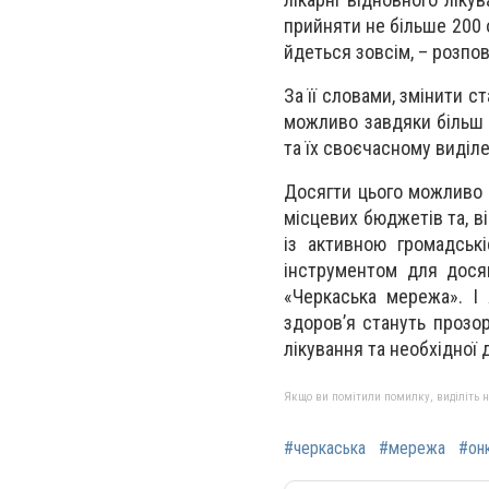
прийняти не більше 200 о
йдеться зовсім, – розпо
За її словами, змінити с
можливо завдяки більш 
та їх своєчасному виділе
Досягти цього можливо 
місцевих бюджетів та, в
із активною громадськ
інструментом для дося
«Черкаська мережа». І
здоров’я стануть прозо
лікування та необхідної 
Якщо ви помітили помилку, виділіть нео
#черкаська
#мережа
#он