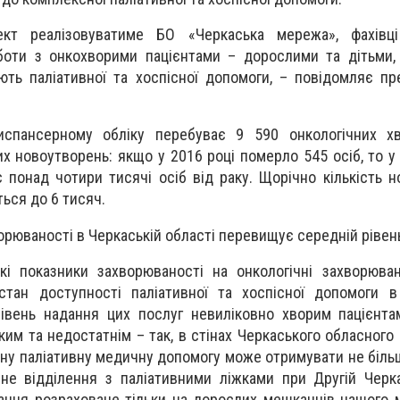
ект реалізовуватиме БО «Черкаська мережа», фахівц
боти з онкохворими пацієнтами – дорослими та дітьми,
ують паліативної та хоспісної допомоги, – повідомляє п
спансерному обліку перебуває 9 590 онкологічних хв
их новоутворень: якщо у 2016 році померло 545 осіб, то у
 понад чотири тисячі осіб від раку. Щорічно кількість н
ься до 6 тисяч.
орюваності в Черкаській області перевищує середній рівень 
і показники захворюваності на онкологічні захворюван
 стан доступності паліативної та хоспісної допомоги 
рівень надання цих послуг невиліковно хворим пацієнта
им та недостатнім – так, в стінах Черкаського обласного 
ну паліативну медичну допомогу може отримувати не більш
чне відділення з паліативними ліжками при Другій Черка
ування розраховане тільки на дорослих мешканців нашого 