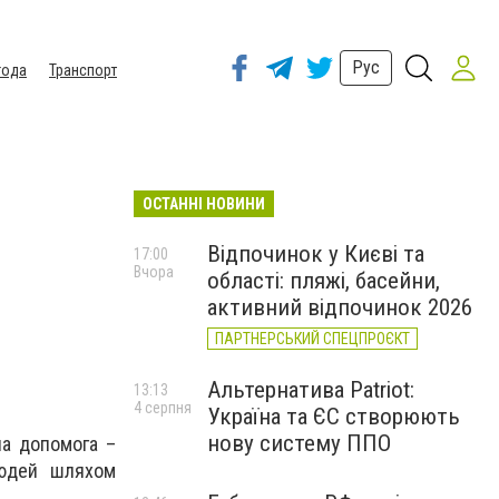
Рус
года
Транспорт
ОСТАННІ НОВИНИ
Відпочинок у Києві та
17:00
Вчора
області: пляжі, басейни,
активний відпочинок 2026
ПАРТНЕРСЬКИЙ СПЕЦПРОЄКТ
Альтернатива Patriot:
13:13
4 серпня
Україна та ЄС створюють
нову систему ППО
на допомога –
людей шляхом