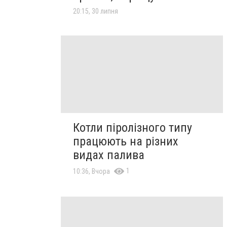
20:15, 30 липня
Котли піролізного типу
працюють на різних
видах палива
1
10:36, Вчора