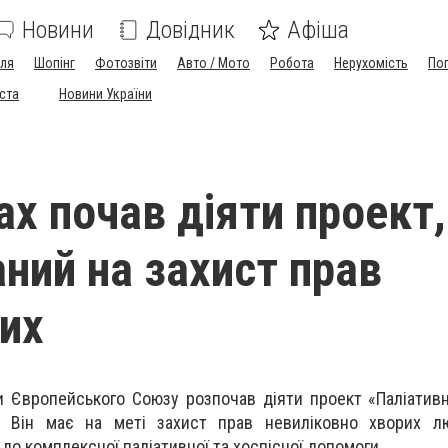
Новини
Довідник
Афіша
лля
Шопінг
Фотозвіти
Авто / Мото
Робота
Нерухомість
По
іста
Новини України
ах почав діяти проект,
ний на захист прав
их
и Європейського Союзу розпочав діяти проект «Паліатив
. Він має на меті захист прав невиліковно хворих 
до комплексної паліативної та хоспісної допомоги.