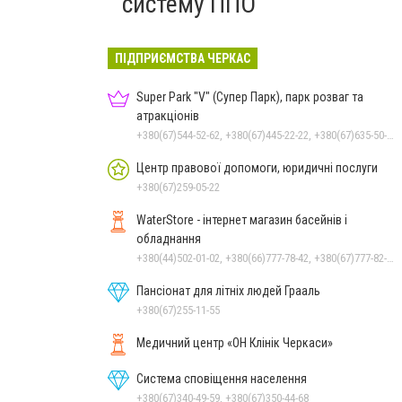
систему ППО
ПІДПРИЄМСТВА ЧЕРКАС
Super Park "V" (Супер Парк), парк розваг та
атракціонів
+380(67)544-52-62, +380(67)445-22-22, +380(67)635-50-50
Центр правової допомоги, юридичні послуги
+380(67)259-05-22
WaterStore - інтернет магазин басейнів і
обладнання
+380(44)502-01-02, +380(66)777-78-42, +380(67)777-82-19, +380(67)890-80-80, +380(73)890-80-80, +380(44)502-01-03
Пансіонат для літніх людей Грааль
+380(67)255-11-55
Медичний центр «ОН Клінік Черкаси»
Система сповіщення населення
+380(67)340-49-59, +380(67)350-44-68