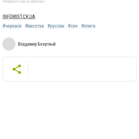
повідомити про це редакцію
INFOMIST.CK.UA
#черкаси
#висотка
#руслан
#сич
#плита
Владимир Безуглый